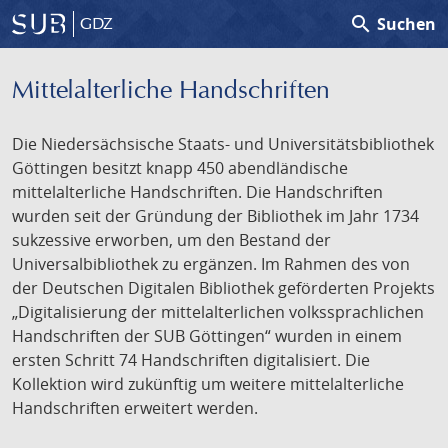
search
Suchen
GDZ
Mittelalterliche Handschriften
Die Niedersächsische Staats- und Universitätsbibliothek
Göttingen besitzt knapp 450 abendländische
mittelalterliche Handschriften. Die Handschriften
wurden seit der Gründung der Bibliothek im Jahr 1734
sukzessive erworben, um den Bestand der
Universalbibliothek zu ergänzen. Im Rahmen des von
der Deutschen Digitalen Bibliothek geförderten Projekts
„Digitalisierung der mittelalterlichen volkssprachlichen
Handschriften der SUB Göttingen“ wurden in einem
ersten Schritt 74 Handschriften digitalisiert. Die
Kollektion wird zukünftig um weitere mittelalterliche
Handschriften erweitert werden.