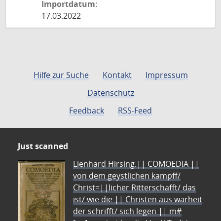
Importdatum:
17.03.2022
Hilfe zur Suche
Kontakt
Impressum
Datenschutz
Feedback
RSS-Feed
Just scanned
Lienhard Hirsing.|| COMOEDIA ||
von dem geystlichen kampff/
Christ=||licher Ritterschafft/ das
ist/ wie die || Christen aus warheit
der schrifft/ sich legen || m#