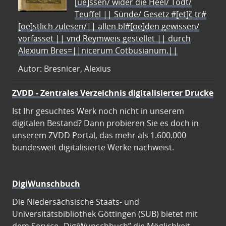
[ue]ssen/ wider die Heel/ Todt/
Teuffel || Sünde/ Gesetz #[et]c̃ tr#
[oe]stlich zulesen/|| allen bl#[oe]den gewissen/
vorfasset || vnd Reymweis gestellet || durch
Alexium Bres=||nicerum Cotbusianum.||
Autor: Bresnicer, Alexius
ZVDD - Zentrales Verzeichnis digitalisierter Drucke
Ist Ihr gesuchtes Werk noch nicht in unserem
digitalen Bestand? Dann probieren Sie es doch in
unserem ZVDD Portal, das mehr als 1.600.000
bundesweit digitalisierte Werke nachweist.
DigiWunschbuch
Die Niedersächsische Staats- und
Universitätsbibliothek Göttingen (SUB) bietet mit