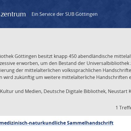
gszentrum
Ein Service der SUB Göttingen
liothek Göttingen besitzt knapp 450 abendländische mittela
ukzessive erworben, um den Bestand der Universalbibliothe
lisierung der mittelalterlichen volkssprachlichen Handschri
ion wird zukünftig um weitere mittelalterliche Handschriften
ultur und Medien, Deutsche Digitale Bibliothek, Neustart 
1 Treff
sch-medizinisch-naturkundliche Sammelhandschrift