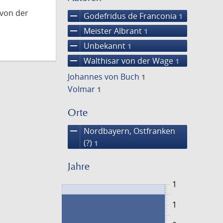
 von der
remove
Godefridus de Franconia
1
remove
Meister Albrant
1
remove
Unbekannt
1
remove
Walthisar von der Wage
1
Johannes von Buch
1
Volmar
1
Orte
remove
Nordbayern, Ostfranken
(?)
1
Jahre
1
1