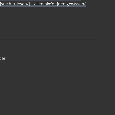
e]stlich zulesen/|| allen bl#[oe]den gewissen/
der