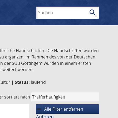
search
Suchen
lterliche Handschriften. Die Handschriften wurden
k zu ergänzen. Im Rahmen des von der Deutschen
ften der SUB Göttingen“ wurden in einem ersten
 erweitert werden.
Kultur |
Status:
laufend
er
sortiert nach
remove
Alle Filter entfernen
Autoren