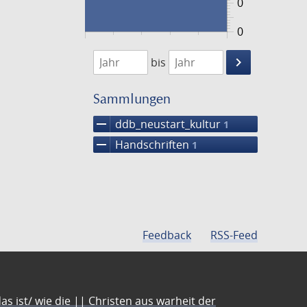
0
0
1474
1475
keyboard_arrow_right
bis
Suche
einschränke
Sammlungen
remove
ddb_neustart_kultur
1
remove
Handschriften
1
Feedback
RSS-Feed
s ist/ wie die || Christen aus warheit der