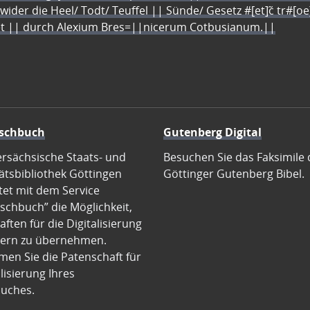
 wider die Heel/ Todt/ Teuffel || Sünde/ Gesetz #[et]c̃ tr#[o
let || durch Alexium Bres=||nicerum Cotbusianum.||
schbuch
Gutenberg Digital
ersächsische Staats- und
Besuchen Sie das Faksimile 
ätsbibliothek Göttingen
Göttinger Gutenberg Bibel.
tet mit dem Service
schbuch” die Möglichkeit,
ften für die Digitalisierung
ern zu übernehmen.
en Sie die Patenschaft für
alisierung Ihres
uches.