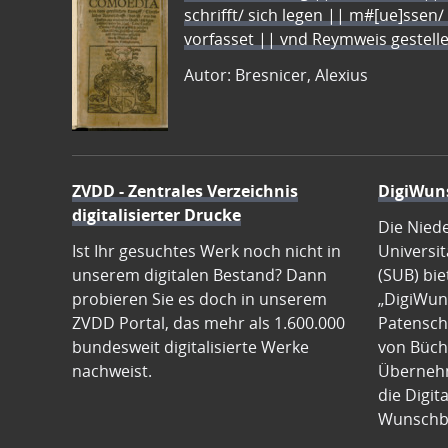
schrifft/ sich legen || m#[ue]ssen/
vorfasset || vnd Reymweis gestel
Autor: Bresnicer, Alexius
ZVDD - Zentrales Verzeichnis
DigiWun
digitalisierter Drucke
Die Nied
Ist Ihr gesuchtes Werk noch nicht in
Universit
unserem digitalen Bestand? Dann
(SUB) bie
probieren Sie es doch in unserem
„DigiWun
ZVDD Portal, das mehr als 1.600.000
Patenscha
bundesweit digitalisierte Werke
von Büch
nachweist.
Übernehm
die Digit
Wunschb