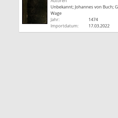
Autoren
Unbekannt; Johannes von Buch; Go
Wage
Jahr:
1474
Importdatum:
17.03.2022