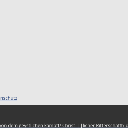
nschutz
n dem geystlichen kampff/ Christ=||licher Ritterschafft/ da