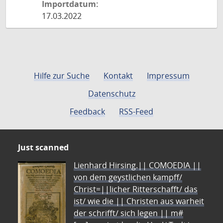
Importdatum:
17.03.2022
Hilfe zur Suche
Kontakt
Impressum
Datenschutz
Feedback
RSS-Feed
Just scanned
Lienhard Hirsing.|| COMOEDIA ||
von dem geystlichen kampff/
Christ=||licher Ritterschafft/ das
ist/ wie die || Christen aus warheit
der schrifft/ sich legen || m#