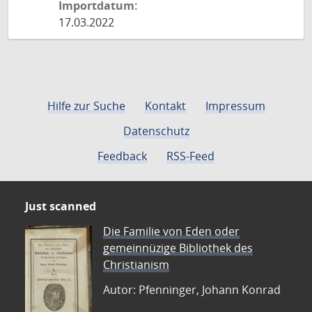
Importdatum:
17.03.2022
Hilfe zur Suche
Kontakt
Impressum
Datenschutz
Feedback
RSS-Feed
Just scanned
Die Familie von Eden oder
gemeinnüzige Bibliothek des
Christianism
Autor: Pfenninger, Johann Konrad