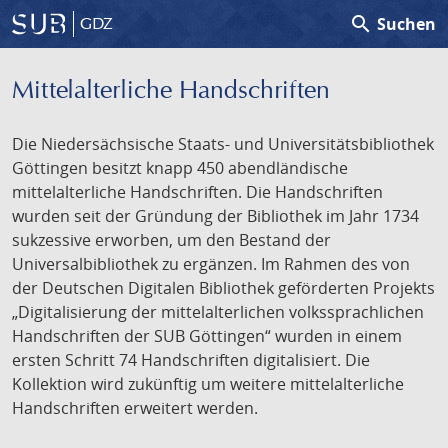
search
Suchen
GDZ
Mittelalterliche Handschriften
Die Niedersächsische Staats- und Universitätsbibliothek
Göttingen besitzt knapp 450 abendländische
mittelalterliche Handschriften. Die Handschriften
wurden seit der Gründung der Bibliothek im Jahr 1734
sukzessive erworben, um den Bestand der
Universalbibliothek zu ergänzen. Im Rahmen des von
der Deutschen Digitalen Bibliothek geförderten Projekts
„Digitalisierung der mittelalterlichen volkssprachlichen
Handschriften der SUB Göttingen“ wurden in einem
ersten Schritt 74 Handschriften digitalisiert. Die
Kollektion wird zukünftig um weitere mittelalterliche
Handschriften erweitert werden.