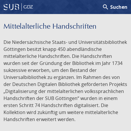
search
Suchen
GDZ
Mittelalterliche Handschriften
Die Niedersächsische Staats- und Universitätsbibliothek
Göttingen besitzt knapp 450 abendländische
mittelalterliche Handschriften. Die Handschriften
wurden seit der Gründung der Bibliothek im Jahr 1734
sukzessive erworben, um den Bestand der
Universalbibliothek zu ergänzen. Im Rahmen des von
der Deutschen Digitalen Bibliothek geförderten Projekts
„Digitalisierung der mittelalterlichen volkssprachlichen
Handschriften der SUB Göttingen“ wurden in einem
ersten Schritt 74 Handschriften digitalisiert. Die
Kollektion wird zukünftig um weitere mittelalterliche
Handschriften erweitert werden.