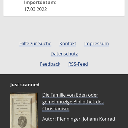
Importdatum:
17.03.2022
Hilfe zur Suche
Kontakt
Impressum
Datenschutz
Feedback
RSS-Feed
Just scanned
Die Familie von Eden oder
gemeinnüzige Bibliothek des
Christianism
Autor: Pfenninger, Johann Konrad