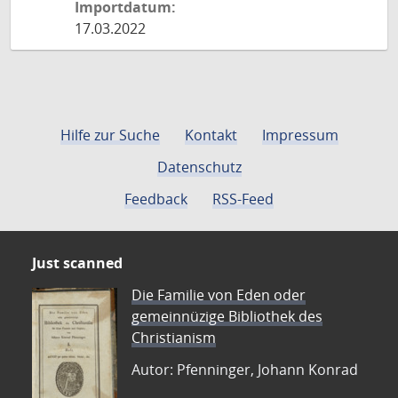
Importdatum:
17.03.2022
Hilfe zur Suche
Kontakt
Impressum
Datenschutz
Feedback
RSS-Feed
Just scanned
Die Familie von Eden oder
gemeinnüzige Bibliothek des
Christianism
Autor: Pfenninger, Johann Konrad