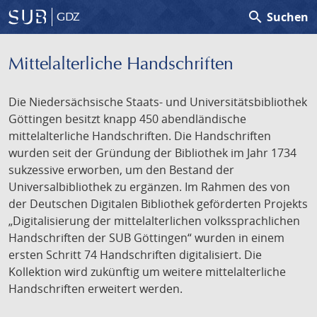
search
Suchen
GDZ
Mittelalterliche Handschriften
Die Niedersächsische Staats- und Universitätsbibliothek
Göttingen besitzt knapp 450 abendländische
mittelalterliche Handschriften. Die Handschriften
wurden seit der Gründung der Bibliothek im Jahr 1734
sukzessive erworben, um den Bestand der
Universalbibliothek zu ergänzen. Im Rahmen des von
der Deutschen Digitalen Bibliothek geförderten Projekts
„Digitalisierung der mittelalterlichen volkssprachlichen
Handschriften der SUB Göttingen“ wurden in einem
ersten Schritt 74 Handschriften digitalisiert. Die
Kollektion wird zukünftig um weitere mittelalterliche
Handschriften erweitert werden.