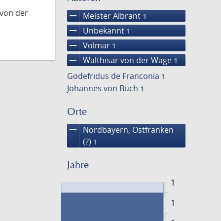
 von der
remove
Meister Albrant
1
remove
Unbekannt
1
remove
Volmar
1
remove
Walthisar von der Wage
1
Godefridus de Franconia
1
Johannes von Buch
1
Orte
remove
Nordbayern, Ostfranken
(?)
1
Jahre
1
1