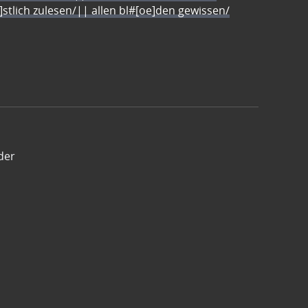
e]stlich zulesen/|| allen bl#[oe]den gewissen/
der