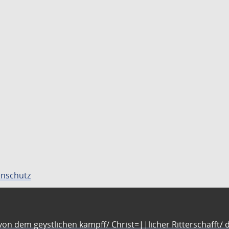
nschutz
n dem geystlichen kampff/ Christ=||licher Ritterschafft/ da