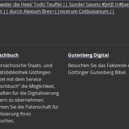
 wider die Heel/ Todt/ Teuffel || Sünde/ Gesetz #[et]c̃ tr#[o
let || durch Alexium Bres=||nicerum Cotbusianum.||
schbuch
Gutenberg Digital
ersächsische Staats- und
Besuchen Sie das Faksimile 
ätsbibliothek Göttingen
Göttinger Gutenberg Bibel.
tet mit dem Service
schbuch” die Möglichkeit,
ften für die Digitalisierung
ern zu übernehmen.
en Sie die Patenschaft für
alisierung Ihres
uches.