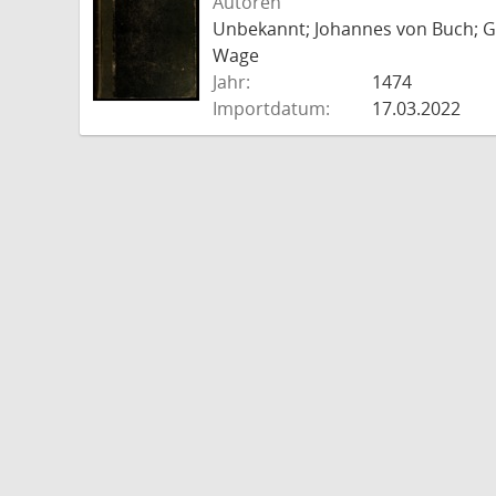
Autoren
Unbekannt; Johannes von Buch; Go
Wage
Jahr:
1474
Importdatum:
17.03.2022