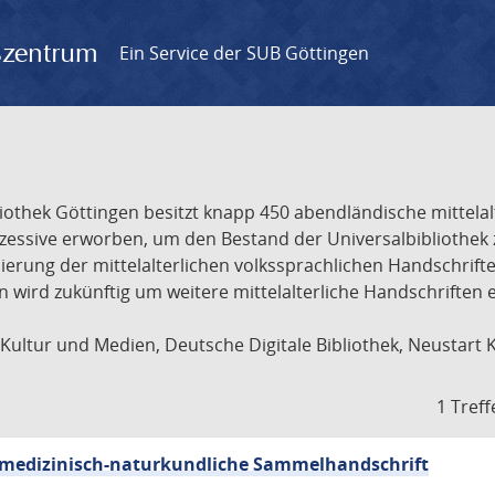
gszentrum
Ein Service der SUB Göttingen
liothek Göttingen besitzt knapp 450 abendländische mittela
ukzessive erworben, um den Bestand der Universalbibliothe
lisierung der mittelalterlichen volkssprachlichen Handschri
ion wird zukünftig um weitere mittelalterliche Handschriften
ultur und Medien, Deutsche Digitale Bibliothek, Neustart 
1 Treff
sch-medizinisch-naturkundliche Sammelhandschrift