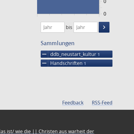
0
0
1474
1475
keyboard_arrow_right
bis
Suche
einschränke
Sammlungen
remove
ddb_neustart_kultur
1
remove
Handschriften
1
Feedback
RSS-Feed
s ist/ wie die || Christen aus warheit der