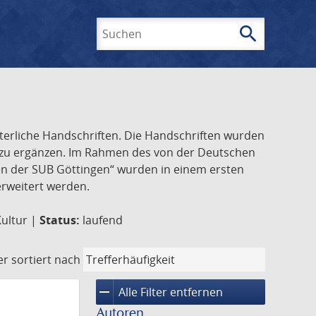
search
Suchen
lterliche Handschriften. Die Handschriften wurden
k zu ergänzen. Im Rahmen des von der Deutschen
ften der SUB Göttingen“ wurden in einem ersten
 erweitert werden.
Kultur |
Status:
laufend
er
sortiert nach
remove
Alle Filter entfernen
Autoren