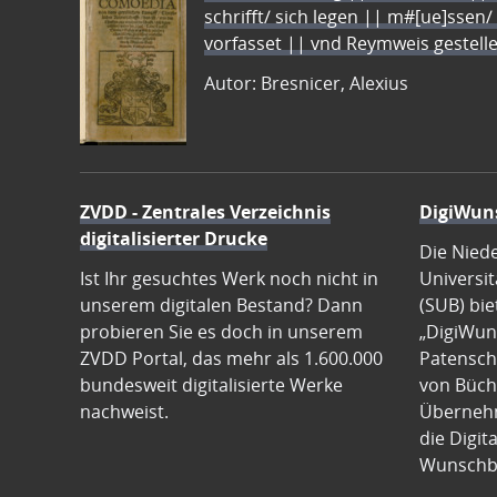
schrifft/ sich legen || m#[ue]ssen/
vorfasset || vnd Reymweis gestel
Autor: Bresnicer, Alexius
ZVDD - Zentrales Verzeichnis
DigiWun
digitalisierter Drucke
Die Nied
Ist Ihr gesuchtes Werk noch nicht in
Universit
unserem digitalen Bestand? Dann
(SUB) bie
probieren Sie es doch in unserem
„DigiWun
ZVDD Portal, das mehr als 1.600.000
Patenscha
bundesweit digitalisierte Werke
von Büch
nachweist.
Übernehm
die Digit
Wunschb