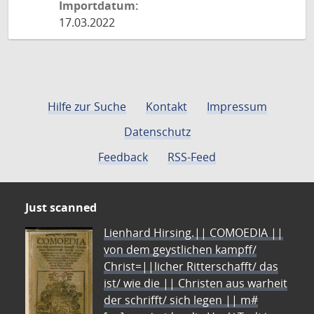
Importdatum:
17.03.2022
Hilfe zur Suche
Kontakt
Impressum
Datenschutz
Feedback
RSS-Feed
Just scanned
Lienhard Hirsing.|| COMOEDIA ||
von dem geystlichen kampff/
Christ=||licher Ritterschafft/ das
ist/ wie die || Christen aus warheit
der schrifft/ sich legen || m#