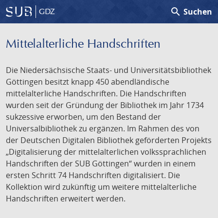
search
Suchen
GDZ
Mittelalterliche Handschriften
Die Niedersächsische Staats- und Universitätsbibliothek
Göttingen besitzt knapp 450 abendländische
mittelalterliche Handschriften. Die Handschriften
wurden seit der Gründung der Bibliothek im Jahr 1734
sukzessive erworben, um den Bestand der
Universalbibliothek zu ergänzen. Im Rahmen des von
der Deutschen Digitalen Bibliothek geförderten Projekts
„Digitalisierung der mittelalterlichen volkssprachlichen
Handschriften der SUB Göttingen“ wurden in einem
ersten Schritt 74 Handschriften digitalisiert. Die
Kollektion wird zukünftig um weitere mittelalterliche
Handschriften erweitert werden.