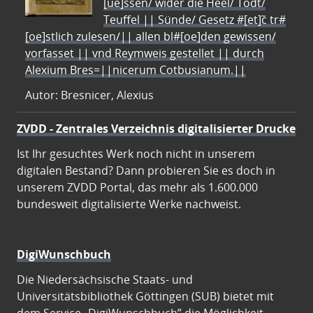
[ue]ssen/ wider die Heel/ Todt/
Teuffel || Sünde/ Gesetz #[et]c̃ tr#
[oe]stlich zulesen/|| allen bl#[oe]den gewissen/
vorfasset || vnd Reymweis gestellet || durch
Alexium Bres=||nicerum Cotbusianum.||
Autor: Bresnicer, Alexius
ZVDD - Zentrales Verzeichnis digitalisierter Drucke
Ist Ihr gesuchtes Werk noch nicht in unserem
digitalen Bestand? Dann probieren Sie es doch in
unserem ZVDD Portal, das mehr als 1.600.000
bundesweit digitalisierte Werke nachweist.
DigiWunschbuch
Die Niedersächsische Staats- und
Universitätsbibliothek Göttingen (SUB) bietet mit