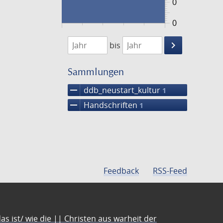
0
0
1474
1475
keyboard_arrow_right
bis
Suche
einschränke
Sammlungen
remove
ddb_neustart_kultur
1
remove
Handschriften
1
Feedback
RSS-Feed
s ist/ wie die || Christen aus warheit der