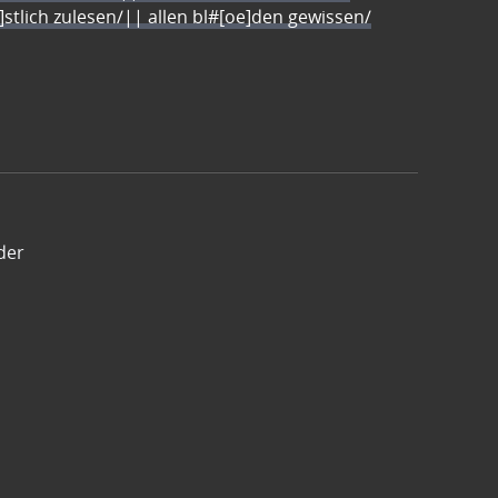
e]stlich zulesen/|| allen bl#[oe]den gewissen/
der