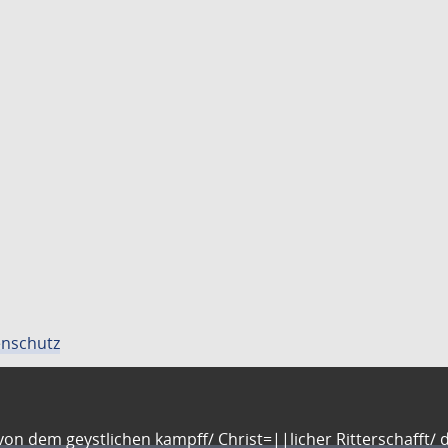
nschutz
n dem geystlichen kampff/ Christ=||licher Ritterschafft/ da