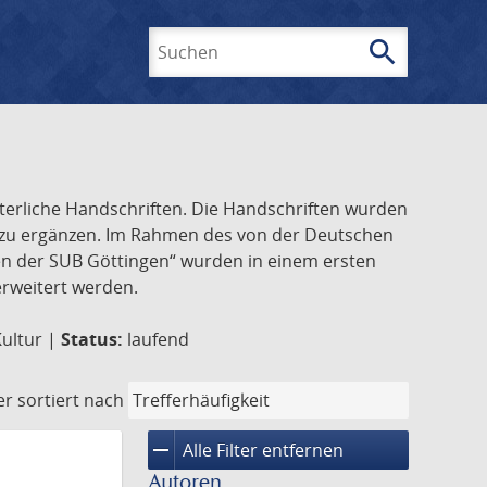
search
Suchen
lterliche Handschriften. Die Handschriften wurden
k zu ergänzen. Im Rahmen des von der Deutschen
ften der SUB Göttingen“ wurden in einem ersten
 erweitert werden.
Kultur |
Status:
laufend
er
sortiert nach
remove
Alle Filter entfernen
Autoren