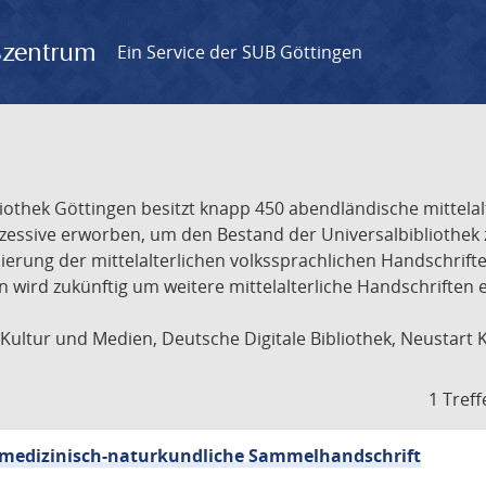
gszentrum
Ein Service der SUB Göttingen
liothek Göttingen besitzt knapp 450 abendländische mittela
ukzessive erworben, um den Bestand der Universalbibliothe
lisierung der mittelalterlichen volkssprachlichen Handschri
ion wird zukünftig um weitere mittelalterliche Handschriften
ultur und Medien, Deutsche Digitale Bibliothek, Neustart 
1 Treff
sch-medizinisch-naturkundliche Sammelhandschrift