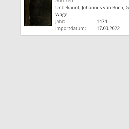
Autoren
Unbekannt; Johannes von Buch; Go
Wage
Jahr:
1474
Importdatum:
17.03.2022