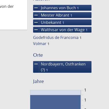
 von der
remove
Johannes von Buch
1
remove
Meister Albrant
1
remove
Unbekannt
1
remove
Walthisar von der Wage
1
Godefridus de Franconia
1
Volmar
1
Orte
remove
Nordbayern, Ostfranken
(?)
1
Jahre
1
1