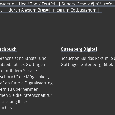
 wider die Heel/ Todt/ Teuffel || Sünde/ Gesetz #[et]c̃ tr#[o
let || durch Alexium Bres=||nicerum Cotbusianum.||
schbuch
Gutenberg Digital
ersächsische Staats- und
Besuchen Sie das Faksimile 
ätsbibliothek Göttingen
Göttinger Gutenberg Bibel.
tet mit dem Service
schbuch” die Möglichkeit,
ften für die Digitalisierung
ern zu übernehmen.
en Sie die Patenschaft für
alisierung Ihres
uches.