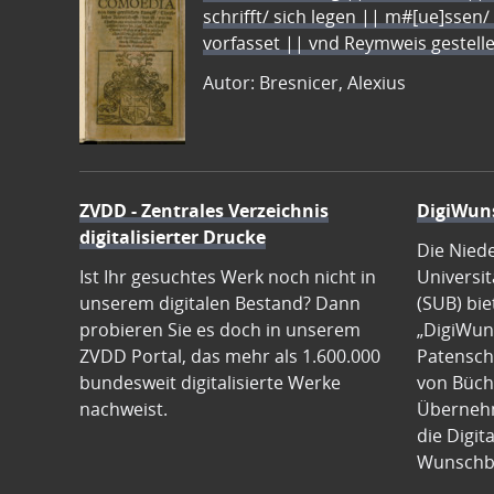
schrifft/ sich legen || m#[ue]ssen/
vorfasset || vnd Reymweis gestel
Autor: Bresnicer, Alexius
ZVDD - Zentrales Verzeichnis
DigiWun
digitalisierter Drucke
Die Nied
Ist Ihr gesuchtes Werk noch nicht in
Universit
unserem digitalen Bestand? Dann
(SUB) bie
probieren Sie es doch in unserem
„DigiWun
ZVDD Portal, das mehr als 1.600.000
Patenscha
bundesweit digitalisierte Werke
von Büch
nachweist.
Übernehm
die Digit
Wunschb