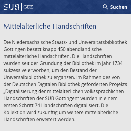
search
Suchen
GDZ
Mittelalterliche Handschriften
Die Niedersächsische Staats- und Universitätsbibliothek
Göttingen besitzt knapp 450 abendländische
mittelalterliche Handschriften. Die Handschriften
wurden seit der Gründung der Bibliothek im Jahr 1734
sukzessive erworben, um den Bestand der
Universalbibliothek zu ergänzen. Im Rahmen des von
der Deutschen Digitalen Bibliothek geförderten Projekts
„Digitalisierung der mittelalterlichen volkssprachlichen
Handschriften der SUB Göttingen“ wurden in einem
ersten Schritt 74 Handschriften digitalisiert. Die
Kollektion wird zukünftig um weitere mittelalterliche
Handschriften erweitert werden.