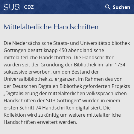
search
Suchen
GDZ
Mittelalterliche Handschriften
Die Niedersächsische Staats- und Universitätsbibliothek
Göttingen besitzt knapp 450 abendländische
mittelalterliche Handschriften. Die Handschriften
wurden seit der Gründung der Bibliothek im Jahr 1734
sukzessive erworben, um den Bestand der
Universalbibliothek zu ergänzen. Im Rahmen des von
der Deutschen Digitalen Bibliothek geförderten Projekts
„Digitalisierung der mittelalterlichen volkssprachlichen
Handschriften der SUB Göttingen“ wurden in einem
ersten Schritt 74 Handschriften digitalisiert. Die
Kollektion wird zukünftig um weitere mittelalterliche
Handschriften erweitert werden.