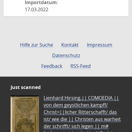
Importdatum:
17.03.2022
Hilfe zur Suche
Kontakt
Impressum
Datenschutz
Feedback
RSS-Feed
Just scanned
Lienhard Hirsing.|| COMOEDIA ||
von dem geystlichen kampff/
Christ=||licher Ritterschafft/ das
ist/ wie die || Christen aus warheit
der schrifft/ sich legen || m#