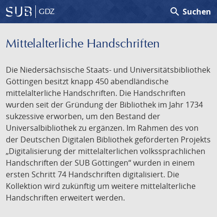
search
Suchen
GDZ
Mittelalterliche Handschriften
Die Niedersächsische Staats- und Universitätsbibliothek
Göttingen besitzt knapp 450 abendländische
mittelalterliche Handschriften. Die Handschriften
wurden seit der Gründung der Bibliothek im Jahr 1734
sukzessive erworben, um den Bestand der
Universalbibliothek zu ergänzen. Im Rahmen des von
der Deutschen Digitalen Bibliothek geförderten Projekts
„Digitalisierung der mittelalterlichen volkssprachlichen
Handschriften der SUB Göttingen“ wurden in einem
ersten Schritt 74 Handschriften digitalisiert. Die
Kollektion wird zukünftig um weitere mittelalterliche
Handschriften erweitert werden.