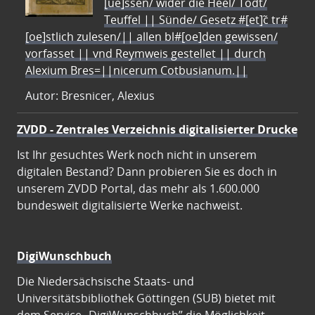
[ue]ssen/ wider die Heel/ Todt/
Teuffel || Sünde/ Gesetz #[et]c̃ tr#
[oe]stlich zulesen/|| allen bl#[oe]den gewissen/
vorfasset || vnd Reymweis gestellet || durch
Alexium Bres=||nicerum Cotbusianum.||
Autor: Bresnicer, Alexius
ZVDD - Zentrales Verzeichnis digitalisierter Drucke
Ist Ihr gesuchtes Werk noch nicht in unserem
digitalen Bestand? Dann probieren Sie es doch in
unserem ZVDD Portal, das mehr als 1.600.000
bundesweit digitalisierte Werke nachweist.
DigiWunschbuch
Die Niedersächsische Staats- und
Universitätsbibliothek Göttingen (SUB) bietet mit