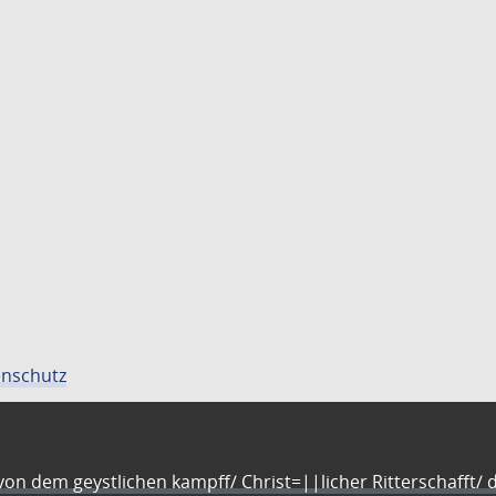
nschutz
n dem geystlichen kampff/ Christ=||licher Ritterschafft/ da