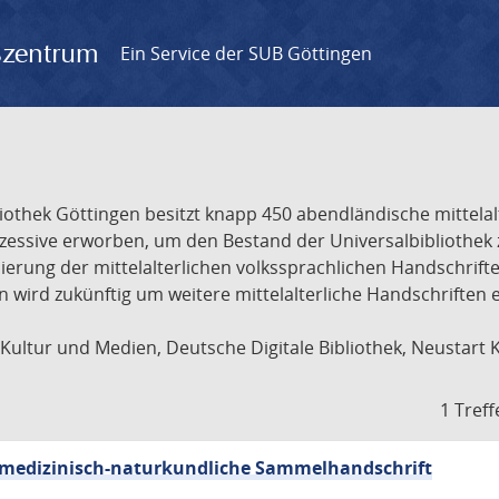
gszentrum
Ein Service der SUB Göttingen
liothek Göttingen besitzt knapp 450 abendländische mittela
ukzessive erworben, um den Bestand der Universalbibliothe
lisierung der mittelalterlichen volkssprachlichen Handschri
ion wird zukünftig um weitere mittelalterliche Handschriften
ultur und Medien, Deutsche Digitale Bibliothek, Neustart 
1 Treff
sch-medizinisch-naturkundliche Sammelhandschrift