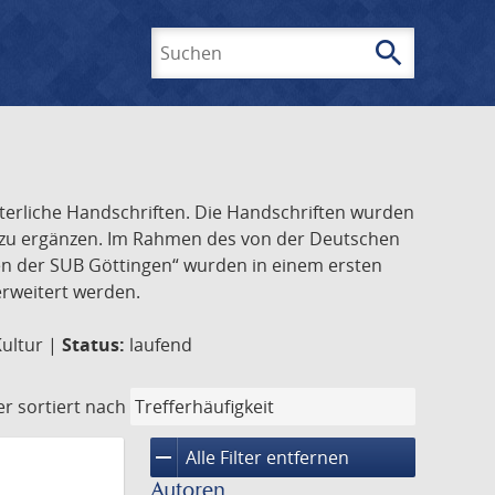
search
Suchen
lterliche Handschriften. Die Handschriften wurden
k zu ergänzen. Im Rahmen des von der Deutschen
ften der SUB Göttingen“ wurden in einem ersten
 erweitert werden.
Kultur |
Status:
laufend
er
sortiert nach
remove
Alle Filter entfernen
Autoren