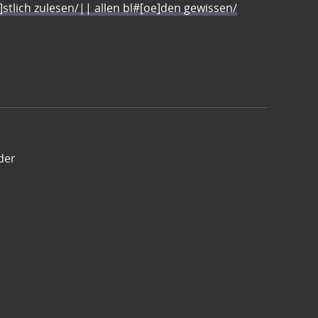
e]stlich zulesen/|| allen bl#[oe]den gewissen/
der