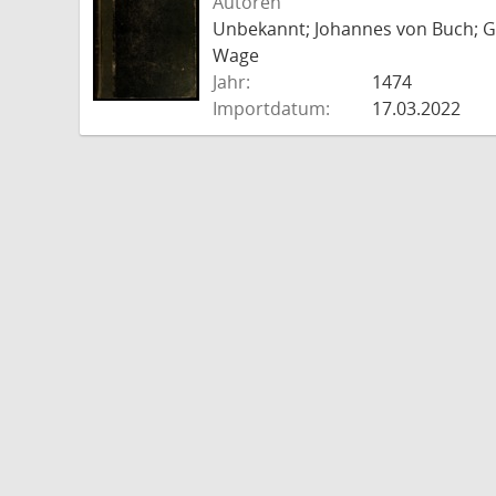
Autoren
Unbekannt; Johannes von Buch; Go
Wage
Jahr:
1474
Importdatum:
17.03.2022