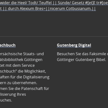
 wider die Heel/ Todt/ Teuffel || Sünde/ Gesetz #[et]c̃ tr#[o
let || durch Alexium Bres=||nicerum Cotbusianum.||
schbuch
Gutenberg Digital
ersächsische Staats- und
Besuchen Sie das Faksimile 
ätsbibliothek Göttingen
Göttinger Gutenberg Bibel.
tet mit dem Service
schbuch” die Möglichkeit,
ften für die Digitalisierung
ern zu übernehmen.
en Sie die Patenschaft für
alisierung Ihres
uches.