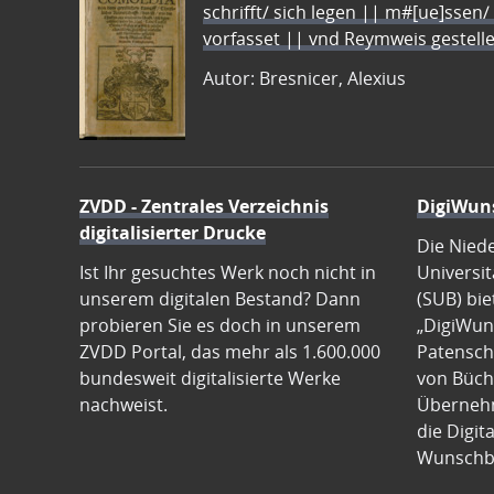
schrifft/ sich legen || m#[ue]ssen/
vorfasset || vnd Reymweis gestel
Autor: Bresnicer, Alexius
ZVDD - Zentrales Verzeichnis
DigiWun
digitalisierter Drucke
Die Nied
Ist Ihr gesuchtes Werk noch nicht in
Universit
unserem digitalen Bestand? Dann
(SUB) bie
probieren Sie es doch in unserem
„DigiWun
ZVDD Portal, das mehr als 1.600.000
Patenscha
bundesweit digitalisierte Werke
von Büch
nachweist.
Übernehm
die Digit
Wunschb