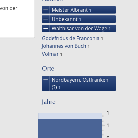
 von der
remove
Meister Albrant
1
remove
Unbekannt
1
remove
Walthisar von der Wage
1
Godefridus de Franconia
1
Johannes von Buch
1
Volmar
1
Orte
remove
Nordbayern, Ostfranken
(?)
1
Jahre
1
1