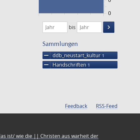
0
0
1474
1475
keyboard_arrow_right
bis
Suche
einschränke
Sammlungen
remove
ddb_neustart_kultur
1
remove
Handschriften
1
Feedback
RSS-Feed
s ist/ wie die || Christen aus warheit der