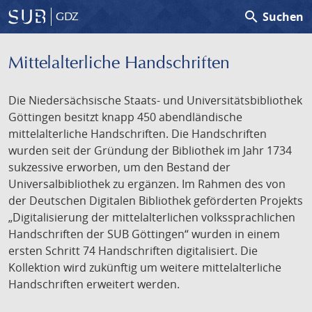
search
Suchen
GDZ
Mittelalterliche Handschriften
Die Niedersächsische Staats- und Universitätsbibliothek
Göttingen besitzt knapp 450 abendländische
mittelalterliche Handschriften. Die Handschriften
wurden seit der Gründung der Bibliothek im Jahr 1734
sukzessive erworben, um den Bestand der
Universalbibliothek zu ergänzen. Im Rahmen des von
der Deutschen Digitalen Bibliothek geförderten Projekts
„Digitalisierung der mittelalterlichen volkssprachlichen
Handschriften der SUB Göttingen“ wurden in einem
ersten Schritt 74 Handschriften digitalisiert. Die
Kollektion wird zukünftig um weitere mittelalterliche
Handschriften erweitert werden.