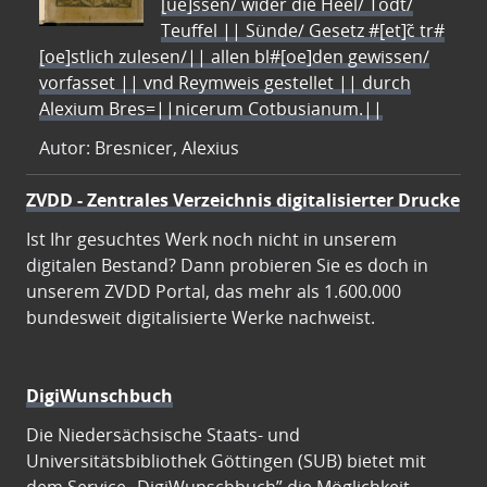
[ue]ssen/ wider die Heel/ Todt/
Teuffel || Sünde/ Gesetz #[et]c̃ tr#
[oe]stlich zulesen/|| allen bl#[oe]den gewissen/
vorfasset || vnd Reymweis gestellet || durch
Alexium Bres=||nicerum Cotbusianum.||
Autor: Bresnicer, Alexius
ZVDD - Zentrales Verzeichnis digitalisierter Drucke
Ist Ihr gesuchtes Werk noch nicht in unserem
digitalen Bestand? Dann probieren Sie es doch in
unserem ZVDD Portal, das mehr als 1.600.000
bundesweit digitalisierte Werke nachweist.
DigiWunschbuch
Die Niedersächsische Staats- und
Universitätsbibliothek Göttingen (SUB) bietet mit