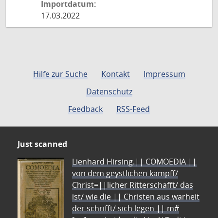
Importdatum:
17.03.2022
Hilfe zur Suche
Kontakt
Impressum
Datenschutz
Feedback
RSS-Feed
Just scanned
Lienhard Hirsing.|| COMOEDIA ||
von dem geystlichen kampff/
Christ=||licher Ritterschafft/ das
ist/ wie die || Christen aus warheit
der schrifft/ sich legen || m#