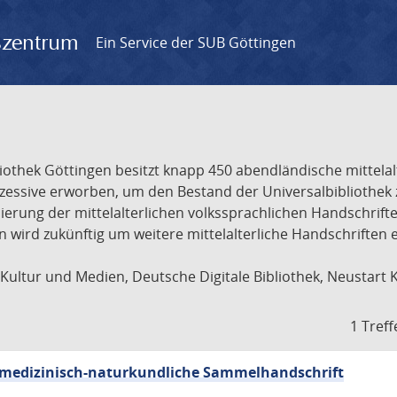
gszentrum
Ein Service der SUB Göttingen
liothek Göttingen besitzt knapp 450 abendländische mittela
ukzessive erworben, um den Bestand der Universalbibliothe
lisierung der mittelalterlichen volkssprachlichen Handschri
ion wird zukünftig um weitere mittelalterliche Handschriften
ultur und Medien, Deutsche Digitale Bibliothek, Neustart 
1 Treff
sch-medizinisch-naturkundliche Sammelhandschrift