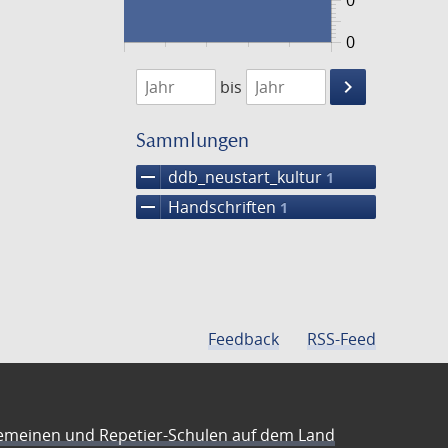
0
0
1474
1475
keyboard_arrow_right
bis
Suche
einschränke
Sammlungen
remove
ddb_neustart_kultur
1
remove
Handschriften
1
Feedback
RSS-Feed
emeinen und Repetier-Schulen auf dem Land