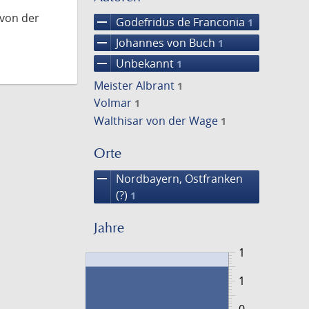
 von der
remove
Godefridus de Franconia
1
remove
Johannes von Buch
1
remove
Unbekannt
1
Meister Albrant
1
Volmar
1
Walthisar von der Wage
1
Orte
remove
Nordbayern, Ostfranken
(?)
1
Jahre
1
1