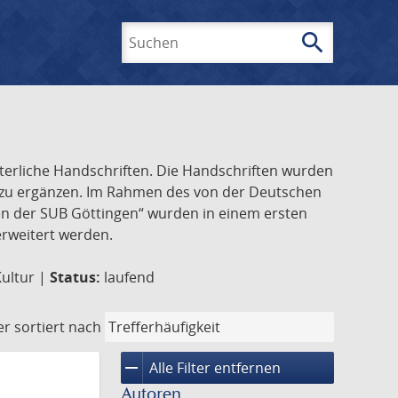
search
Suchen
lterliche Handschriften. Die Handschriften wurden
k zu ergänzen. Im Rahmen des von der Deutschen
ften der SUB Göttingen“ wurden in einem ersten
 erweitert werden.
Kultur |
Status:
laufend
er
sortiert nach
remove
Alle Filter entfernen
Autoren