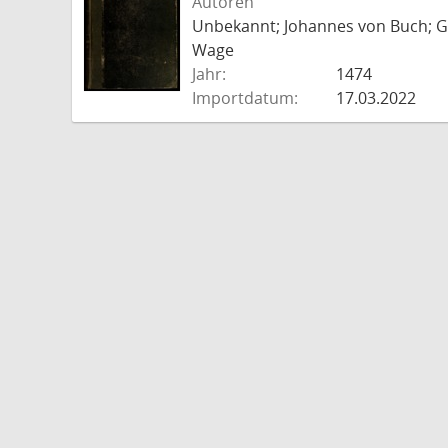
Autoren
Unbekannt; Johannes von Buch; Go
Wage
Jahr:
1474
Importdatum:
17.03.2022