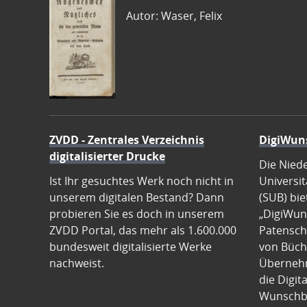
Autor: Waser, Felix
ZVDD - Zentrales Verzeichnis
DigiWun
digitalisierter Drucke
Die Nied
Ist Ihr gesuchtes Werk noch nicht in
Universit
unserem digitalen Bestand? Dann
(SUB) bie
probieren Sie es doch in unserem
„DigiWun
ZVDD Portal, das mehr als 1.600.000
Patenscha
bundesweit digitalisierte Werke
von Büch
nachweist.
Übernehm
die Digit
Wunschb