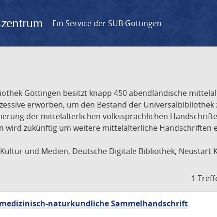
gszentrum
Ein Service der SUB Göttingen
liothek Göttingen besitzt knapp 450 abendländische mittela
ukzessive erworben, um den Bestand der Universalbibliothe
lisierung der mittelalterlichen volkssprachlichen Handschri
ion wird zukünftig um weitere mittelalterliche Handschriften
ultur und Medien, Deutsche Digitale Bibliothek, Neustart 
1 Treff
sch-medizinisch-naturkundliche Sammelhandschrift