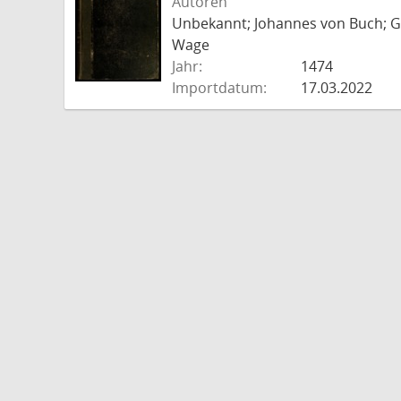
Autoren
Unbekannt; Johannes von Buch; Go
Wage
Jahr:
1474
Importdatum:
17.03.2022