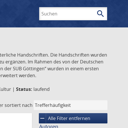
search
Suchen
lterliche Handschriften. Die Handschriften wurden
k zu ergänzen. Im Rahmen des von der Deutschen
ften der SUB Göttingen“ wurden in einem ersten
 erweitert werden.
Kultur |
Status:
laufend
er
sortiert nach
remove
Alle Filter entfernen
Autoren