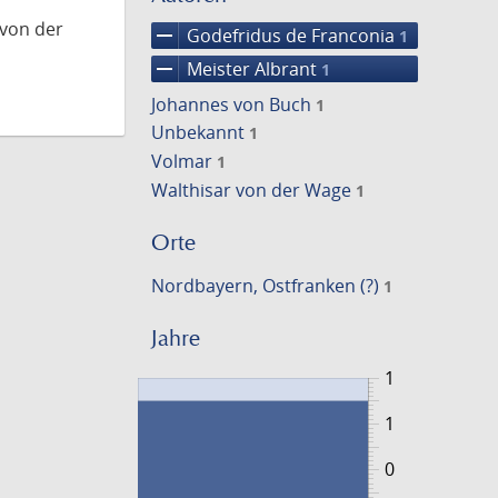
 von der
remove
Godefridus de Franconia
1
remove
Meister Albrant
1
Johannes von Buch
1
Unbekannt
1
Volmar
1
Walthisar von der Wage
1
Orte
Nordbayern, Ostfranken (?)
1
Jahre
1
1
0