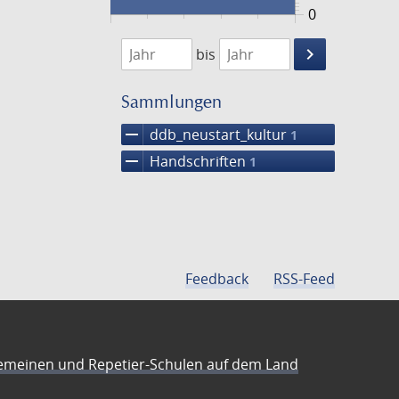
0
1474
1475
keyboard_arrow_right
bis
Suche
einschränke
Sammlungen
remove
ddb_neustart_kultur
1
remove
Handschriften
1
Feedback
RSS-Feed
emeinen und Repetier-Schulen auf dem Land