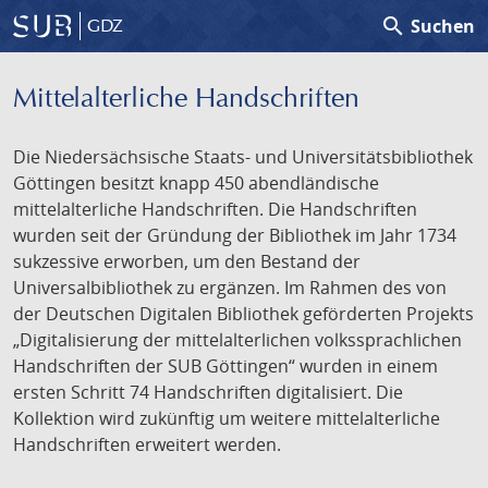
search
Suchen
GDZ
Mittelalterliche Handschriften
Die Niedersächsische Staats- und Universitätsbibliothek
Göttingen besitzt knapp 450 abendländische
mittelalterliche Handschriften. Die Handschriften
wurden seit der Gründung der Bibliothek im Jahr 1734
sukzessive erworben, um den Bestand der
Universalbibliothek zu ergänzen. Im Rahmen des von
der Deutschen Digitalen Bibliothek geförderten Projekts
„Digitalisierung der mittelalterlichen volkssprachlichen
Handschriften der SUB Göttingen“ wurden in einem
ersten Schritt 74 Handschriften digitalisiert. Die
Kollektion wird zukünftig um weitere mittelalterliche
Handschriften erweitert werden.