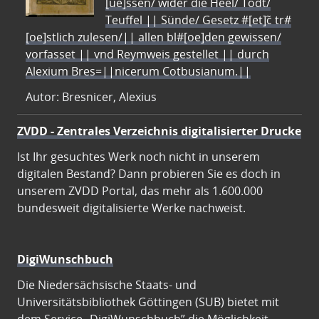
[ue]ssen/ wider die Heel/ Todt/
Teuffel || Sünde/ Gesetz #[et]c̃ tr#
[oe]stlich zulesen/|| allen bl#[oe]den gewissen/
vorfasset || vnd Reymweis gestellet || durch
Alexium Bres=||nicerum Cotbusianum.||
Autor: Bresnicer, Alexius
ZVDD - Zentrales Verzeichnis digitalisierter Drucke
Ist Ihr gesuchtes Werk noch nicht in unserem
digitalen Bestand? Dann probieren Sie es doch in
unserem ZVDD Portal, das mehr als 1.600.000
bundesweit digitalisierte Werke nachweist.
DigiWunschbuch
Die Niedersächsische Staats- und
Universitätsbibliothek Göttingen (SUB) bietet mit