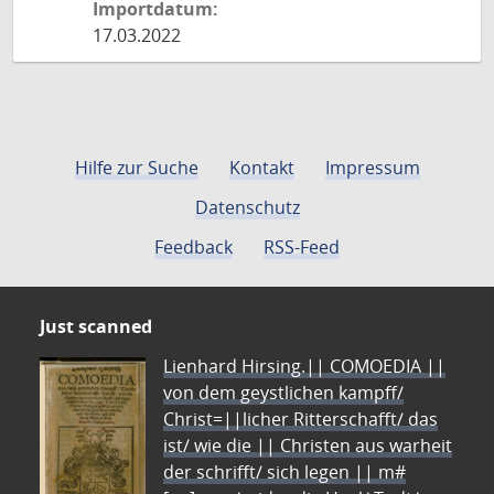
Importdatum:
17.03.2022
Hilfe zur Suche
Kontakt
Impressum
Datenschutz
Feedback
RSS-Feed
Just scanned
Lienhard Hirsing.|| COMOEDIA ||
von dem geystlichen kampff/
Christ=||licher Ritterschafft/ das
ist/ wie die || Christen aus warheit
der schrifft/ sich legen || m#