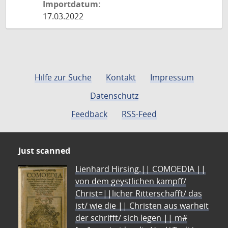
Importdatum:
17.03.2022
Hilfe zur Suche
Kontakt
Impressum
Datenschutz
Feedback
RSS-Feed
Just scanned
Lienhard Hirsing.|| COMOEDIA ||
von dem geystlichen kampff/
Christ=||licher Ritterschafft/ das
ist/ wie die || Christen aus warheit
der schrifft/ sich legen || m#