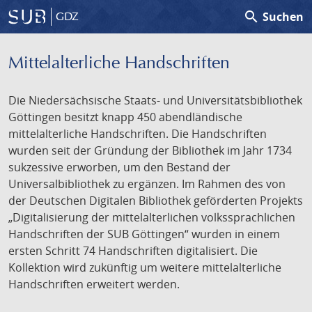
search
Suchen
GDZ
Mittelalterliche Handschriften
Die Niedersächsische Staats- und Universitätsbibliothek
Göttingen besitzt knapp 450 abendländische
mittelalterliche Handschriften. Die Handschriften
wurden seit der Gründung der Bibliothek im Jahr 1734
sukzessive erworben, um den Bestand der
Universalbibliothek zu ergänzen. Im Rahmen des von
der Deutschen Digitalen Bibliothek geförderten Projekts
„Digitalisierung der mittelalterlichen volkssprachlichen
Handschriften der SUB Göttingen“ wurden in einem
ersten Schritt 74 Handschriften digitalisiert. Die
Kollektion wird zukünftig um weitere mittelalterliche
Handschriften erweitert werden.