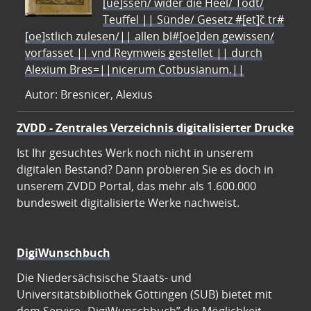
[ue]ssen/ wider die Heel/ Todt/
Teuffel || Sünde/ Gesetz #[et]c̃ tr#
[oe]stlich zulesen/|| allen bl#[oe]den gewissen/
vorfasset || vnd Reymweis gestellet || durch
Alexium Bres=||nicerum Cotbusianum.||
Autor: Bresnicer, Alexius
ZVDD - Zentrales Verzeichnis digitalisierter Drucke
Ist Ihr gesuchtes Werk noch nicht in unserem
digitalen Bestand? Dann probieren Sie es doch in
unserem ZVDD Portal, das mehr als 1.600.000
bundesweit digitalisierte Werke nachweist.
DigiWunschbuch
Die Niedersächsische Staats- und
Universitätsbibliothek Göttingen (SUB) bietet mit