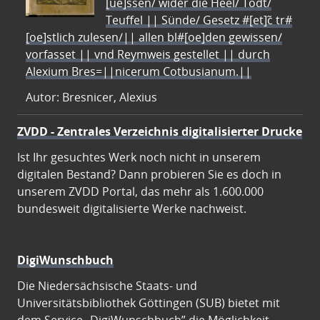
[ue]ssen/ wider die Heel/ Todt/
Teuffel || Sünde/ Gesetz #[et]c̃ tr#
[oe]stlich zulesen/|| allen bl#[oe]den gewissen/
vorfasset || vnd Reymweis gestellet || durch
Alexium Bres=||nicerum Cotbusianum.||
Autor: Bresnicer, Alexius
ZVDD - Zentrales Verzeichnis digitalisierter Drucke
Ist Ihr gesuchtes Werk noch nicht in unserem
digitalen Bestand? Dann probieren Sie es doch in
unserem ZVDD Portal, das mehr als 1.600.000
bundesweit digitalisierte Werke nachweist.
DigiWunschbuch
Die Niedersächsische Staats- und
Universitätsbibliothek Göttingen (SUB) bietet mit