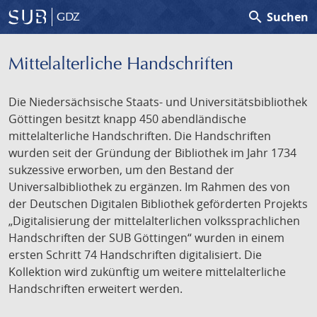
search
Suchen
GDZ
Mittelalterliche Handschriften
Die Niedersächsische Staats- und Universitätsbibliothek
Göttingen besitzt knapp 450 abendländische
mittelalterliche Handschriften. Die Handschriften
wurden seit der Gründung der Bibliothek im Jahr 1734
sukzessive erworben, um den Bestand der
Universalbibliothek zu ergänzen. Im Rahmen des von
der Deutschen Digitalen Bibliothek geförderten Projekts
„Digitalisierung der mittelalterlichen volkssprachlichen
Handschriften der SUB Göttingen“ wurden in einem
ersten Schritt 74 Handschriften digitalisiert. Die
Kollektion wird zukünftig um weitere mittelalterliche
Handschriften erweitert werden.