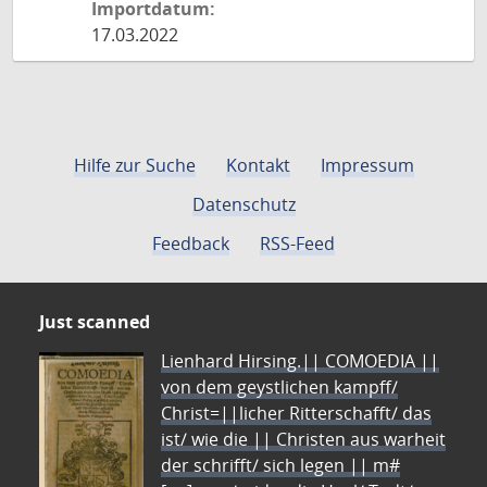
Importdatum:
17.03.2022
Hilfe zur Suche
Kontakt
Impressum
Datenschutz
Feedback
RSS-Feed
Just scanned
Lienhard Hirsing.|| COMOEDIA ||
von dem geystlichen kampff/
Christ=||licher Ritterschafft/ das
ist/ wie die || Christen aus warheit
der schrifft/ sich legen || m#