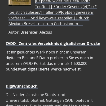
[ue]ssen/ wider die Heel/ Todt/
Teuffel || Sünde/ Gesetz #[et]c̃ tr#
[oe]stlich zulesen/|| allen bl#[oe]den gewissen/
vorfasset || vnd Reymweis gestellet || durch
Alexium Bres=||nicerum Cotbusianum.||
Autor: Bresnicer, Alexius
ZVDD - Zentrales Verzeichnis digitalisierter Drucke
Ist Ihr gesuchtes Werk noch nicht in unserem
digitalen Bestand? Dann probieren Sie es doch in
unserem ZVDD Portal, das mehr als 1.600.000
bundesweit digitalisierte Werke nachweist.
DigiWunschbuch
Die Niedersächsische Staats- und
Universitätsbibliothek Göttingen (SUB) bietet mit