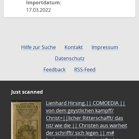
Importdatum:
17.03.2022
Hilfe zur Suche
Kontakt
Impressum
Datenschutz
Feedback
RSS-Feed
Just scanned
Lienhard Hirsing.|| COMOEDIA ||
von dem geystlichen kampff/
Christ=||licher Ritterschafft/ das
ist/ wie die || Christen aus warheit
der schrifft/ sich legen || m#