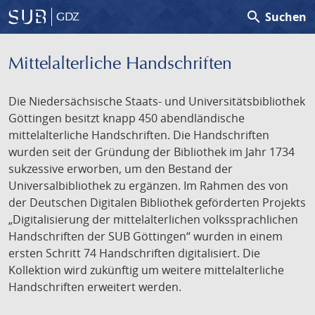
search
Suchen
GDZ
Mittelalterliche Handschriften
Die Niedersächsische Staats- und Universitätsbibliothek
Göttingen besitzt knapp 450 abendländische
mittelalterliche Handschriften. Die Handschriften
wurden seit der Gründung der Bibliothek im Jahr 1734
sukzessive erworben, um den Bestand der
Universalbibliothek zu ergänzen. Im Rahmen des von
der Deutschen Digitalen Bibliothek geförderten Projekts
„Digitalisierung der mittelalterlichen volkssprachlichen
Handschriften der SUB Göttingen“ wurden in einem
ersten Schritt 74 Handschriften digitalisiert. Die
Kollektion wird zukünftig um weitere mittelalterliche
Handschriften erweitert werden.