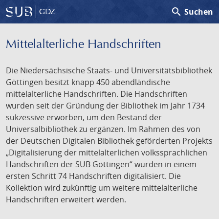
search
Suchen
GDZ
Mittelalterliche Handschriften
Die Niedersächsische Staats- und Universitätsbibliothek
Göttingen besitzt knapp 450 abendländische
mittelalterliche Handschriften. Die Handschriften
wurden seit der Gründung der Bibliothek im Jahr 1734
sukzessive erworben, um den Bestand der
Universalbibliothek zu ergänzen. Im Rahmen des von
der Deutschen Digitalen Bibliothek geförderten Projekts
„Digitalisierung der mittelalterlichen volkssprachlichen
Handschriften der SUB Göttingen“ wurden in einem
ersten Schritt 74 Handschriften digitalisiert. Die
Kollektion wird zukünftig um weitere mittelalterliche
Handschriften erweitert werden.