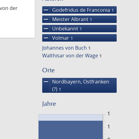
 von der
remove
Godefridus de Franconia
1
remove
Meister Albrant
1
remove
Unbekannt
1
remove
Volmar
1
Johannes von Buch
1
Walthisar von der Wage
1
Orte
remove
Nordbayern, Ostfranken
(?)
1
Jahre
1
1