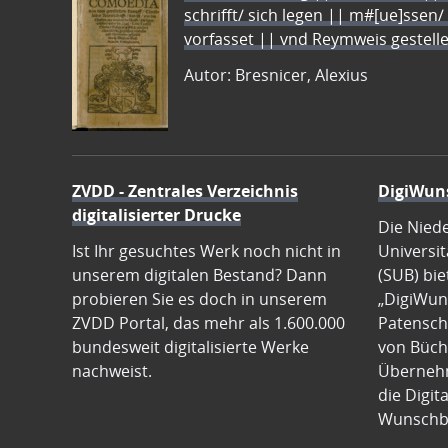
schrifft/ sich legen || m#[ue]ssen/
vorfasset || vnd Reymweis gestel
Autor: Bresnicer, Alexius
ZVDD - Zentrales Verzeichnis
DigiWun
digitalisierter Drucke
Die Nied
Ist Ihr gesuchtes Werk noch nicht in
Universit
unserem digitalen Bestand? Dann
(SUB) bie
probieren Sie es doch in unserem
„DigiWun
ZVDD Portal, das mehr als 1.600.000
Patenscha
bundesweit digitalisierte Werke
von Büch
nachweist.
Übernehm
die Digit
Wunschb