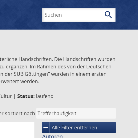
search
Suchen
lterliche Handschriften. Die Handschriften wurden
k zu ergänzen. Im Rahmen des von der Deutschen
ften der SUB Göttingen“ wurden in einem ersten
 erweitert werden.
Kultur |
Status:
laufend
er
sortiert nach
remove
Alle Filter entfernen
Autoren