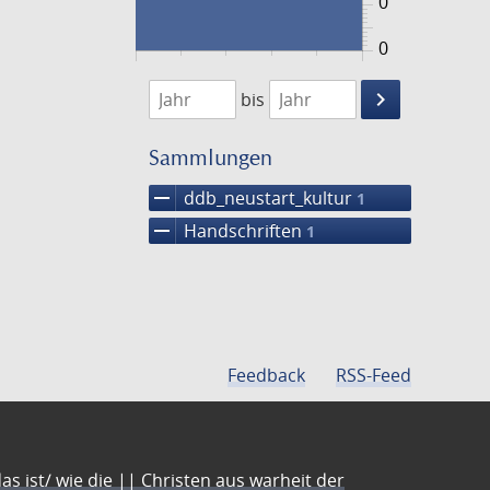
0
0
1474
1475
keyboard_arrow_right
bis
Suche
einschränke
Sammlungen
remove
ddb_neustart_kultur
1
remove
Handschriften
1
Feedback
RSS-Feed
s ist/ wie die || Christen aus warheit der