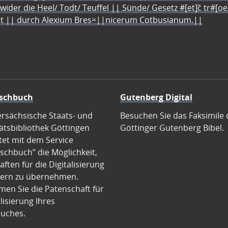
 wider die Heel/ Todt/ Teuffel || Sünde/ Gesetz #[et]c̃ tr#[o
let || durch Alexium Bres=||nicerum Cotbusianum.||
schbuch
Gutenberg Digital
ersächsische Staats- und
Besuchen Sie das Faksimile 
ätsbibliothek Göttingen
Göttinger Gutenberg Bibel.
tet mit dem Service
schbuch” die Möglichkeit,
ften für die Digitalisierung
ern zu übernehmen.
en Sie die Patenschaft für
alisierung Ihres
uches.