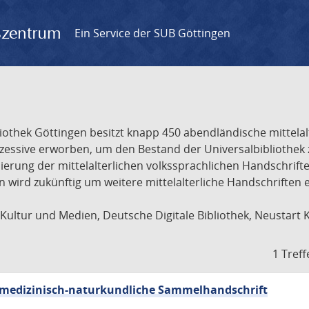
gszentrum
Ein Service der SUB Göttingen
liothek Göttingen besitzt knapp 450 abendländische mittela
ukzessive erworben, um den Bestand der Universalbibliothe
lisierung der mittelalterlichen volkssprachlichen Handschri
ion wird zukünftig um weitere mittelalterliche Handschriften
ultur und Medien, Deutsche Digitale Bibliothek, Neustart 
1 Treff
sch-medizinisch-naturkundliche Sammelhandschrift