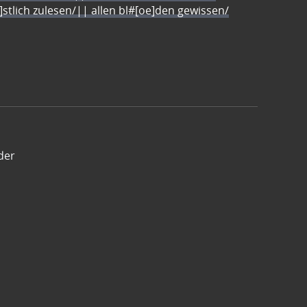
e]stlich zulesen/|| allen bl#[oe]den gewissen/
der