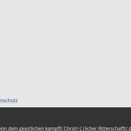
nschutz
n dem geystlichen kampff/ Christ=||licher Ritterschafft/ da