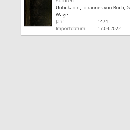
Autoren
Unbekannt; Johannes von Buch; Go
Wage
Jahr:
1474
Importdatum:
17.03.2022