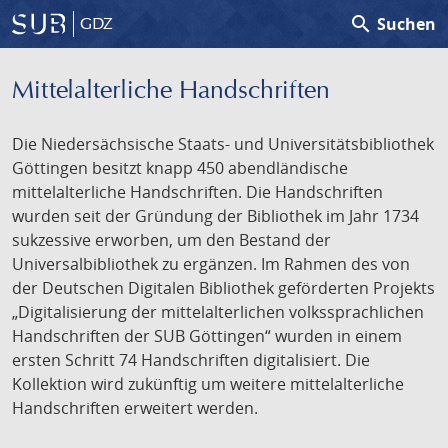
search
Suchen
GDZ
Mittelalterliche Handschriften
Die Niedersächsische Staats- und Universitätsbibliothek
Göttingen besitzt knapp 450 abendländische
mittelalterliche Handschriften. Die Handschriften
wurden seit der Gründung der Bibliothek im Jahr 1734
sukzessive erworben, um den Bestand der
Universalbibliothek zu ergänzen. Im Rahmen des von
der Deutschen Digitalen Bibliothek geförderten Projekts
„Digitalisierung der mittelalterlichen volkssprachlichen
Handschriften der SUB Göttingen“ wurden in einem
ersten Schritt 74 Handschriften digitalisiert. Die
Kollektion wird zukünftig um weitere mittelalterliche
Handschriften erweitert werden.