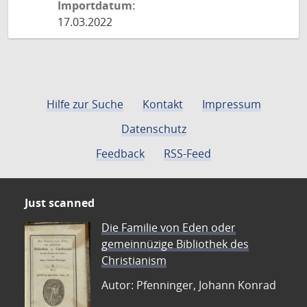
Importdatum:
17.03.2022
Hilfe zur Suche
Kontakt
Impressum
Datenschutz
Feedback
RSS-Feed
Just scanned
Die Familie von Eden oder
gemeinnüzige Bibliothek des
Christianism
Autor: Pfenninger, Johann Konrad