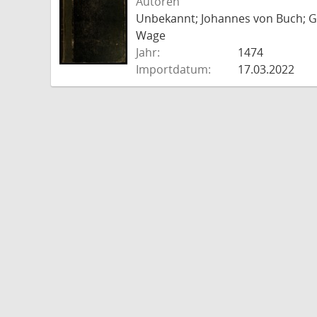
Autoren
Unbekannt; Johannes von Buch; Go
Wage
Jahr:
1474
Importdatum:
17.03.2022