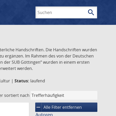
search
Suchen
lterliche Handschriften. Die Handschriften wurden
k zu ergänzen. Im Rahmen des von der Deutschen
ften der SUB Göttingen“ wurden in einem ersten
 erweitert werden.
Kultur |
Status:
laufend
er
sortiert nach
remove
Alle Filter entfernen
Autoren