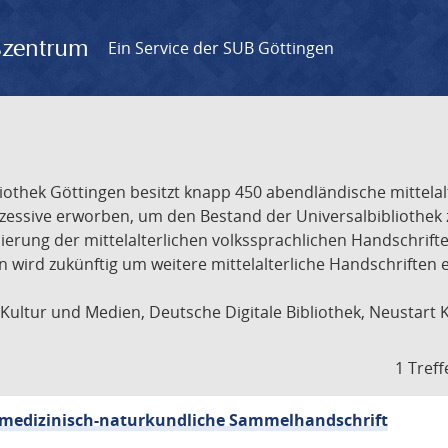
gszentrum
Ein Service der SUB Göttingen
liothek Göttingen besitzt knapp 450 abendländische mittela
ukzessive erworben, um den Bestand der Universalbibliothe
lisierung der mittelalterlichen volkssprachlichen Handschri
ion wird zukünftig um weitere mittelalterliche Handschriften
ultur und Medien, Deutsche Digitale Bibliothek, Neustart 
1 Treff
sch-medizinisch-naturkundliche Sammelhandschrift