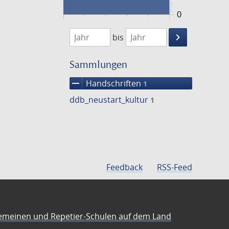
0
1474
1475
keyboard_arrow_right
bis
Suche
einschränke
Sammlungen
remove
Handschriften
1
ddb_neustart_kultur
1
Feedback
RSS-Feed
emeinen und Repetier-Schulen auf dem Land