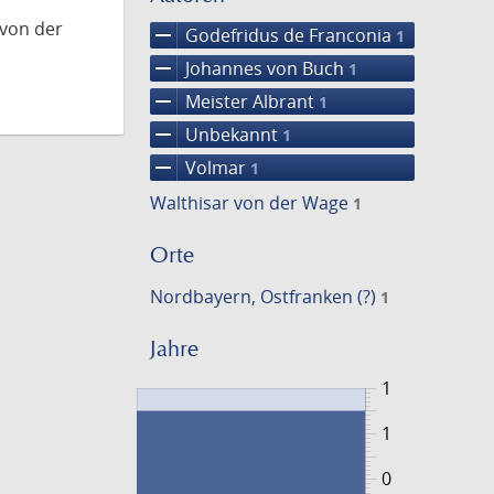
 von der
remove
Godefridus de Franconia
1
remove
Johannes von Buch
1
remove
Meister Albrant
1
remove
Unbekannt
1
remove
Volmar
1
Walthisar von der Wage
1
Orte
Nordbayern, Ostfranken (?)
1
Jahre
1
1
0