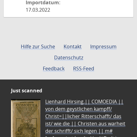
Importdatum:
17.03.2022
Hilfe zur Suche
Kontakt
Impressum
Datenschutz
Feedback
RSS-Feed
Just scanned
Lienhard Hirsing.|| COMOEDIA ||
von dem geystlichen kampff/
Christ=||licher Ritterschafft/ das
ist/ wie die || Christen aus warheit
der schrifft/ sich legen || m#