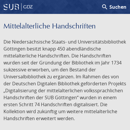
search
Suchen
GDZ
Mittelalterliche Handschriften
Die Niedersächsische Staats- und Universitätsbibliothek
Göttingen besitzt knapp 450 abendländische
mittelalterliche Handschriften. Die Handschriften
wurden seit der Gründung der Bibliothek im Jahr 1734
sukzessive erworben, um den Bestand der
Universalbibliothek zu ergänzen. Im Rahmen des von
der Deutschen Digitalen Bibliothek geförderten Projekts
„Digitalisierung der mittelalterlichen volkssprachlichen
Handschriften der SUB Göttingen“ wurden in einem
ersten Schritt 74 Handschriften digitalisiert. Die
Kollektion wird zukünftig um weitere mittelalterliche
Handschriften erweitert werden.