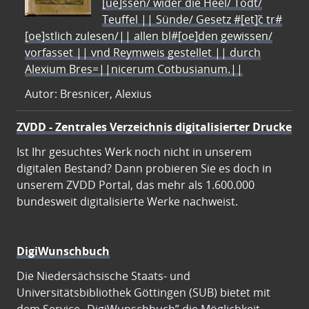
[ue]ssen/ wider die Heel/ Todt/
Teuffel || Sünde/ Gesetz #[et]c̃ tr#
[oe]stlich zulesen/|| allen bl#[oe]den gewissen/
vorfasset || vnd Reymweis gestellet || durch
Alexium Bres=||nicerum Cotbusianum.||
Autor: Bresnicer, Alexius
ZVDD - Zentrales Verzeichnis digitalisierter Drucke
Ist Ihr gesuchtes Werk noch nicht in unserem
digitalen Bestand? Dann probieren Sie es doch in
unserem ZVDD Portal, das mehr als 1.600.000
bundesweit digitalisierte Werke nachweist.
DigiWunschbuch
Die Niedersächsische Staats- und
Universitätsbibliothek Göttingen (SUB) bietet mit