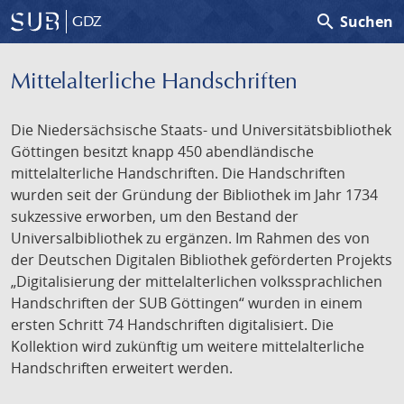
search
Suchen
GDZ
Mittelalterliche Handschriften
Die Niedersächsische Staats- und Universitätsbibliothek
Göttingen besitzt knapp 450 abendländische
mittelalterliche Handschriften. Die Handschriften
wurden seit der Gründung der Bibliothek im Jahr 1734
sukzessive erworben, um den Bestand der
Universalbibliothek zu ergänzen. Im Rahmen des von
der Deutschen Digitalen Bibliothek geförderten Projekts
„Digitalisierung der mittelalterlichen volkssprachlichen
Handschriften der SUB Göttingen“ wurden in einem
ersten Schritt 74 Handschriften digitalisiert. Die
Kollektion wird zukünftig um weitere mittelalterliche
Handschriften erweitert werden.