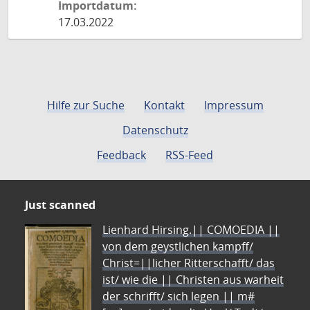
Importdatum:
17.03.2022
Hilfe zur Suche
Kontakt
Impressum
Datenschutz
Feedback
RSS-Feed
Just scanned
Lienhard Hirsing.|| COMOEDIA ||
von dem geystlichen kampff/
Christ=||licher Ritterschafft/ das
ist/ wie die || Christen aus warheit
der schrifft/ sich legen || m#