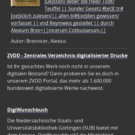
[ue]ssen/ wider die Heel/ Todt/
Teuffel || Sünde/ Gesetz #[et]c̃ tr#
[oe]stlich zulesen/|| allen bl#[oe]den gewissen/
vorfasset || vnd Reymweis gestellet || durch
Alexium Bres=||nicerum Cotbusianum.||
Autor: Bresnicer, Alexius
ZVDD - Zentrales Verzeichnis digitalisierter Drucke
Ist Ihr gesuchtes Werk noch nicht in unserem
digitalen Bestand? Dann probieren Sie es doch in
unserem ZVDD Portal, das mehr als 1.600.000
bundesweit digitalisierte Werke nachweist.
DigiWunschbuch
Die Niedersächsische Staats- und
Universitätsbibliothek Göttingen (SUB) bietet mit