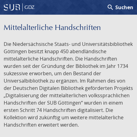
search
Suchen
GDZ
Mittelalterliche Handschriften
Die Niedersächsische Staats- und Universitätsbibliothek
Göttingen besitzt knapp 450 abendländische
mittelalterliche Handschriften. Die Handschriften
wurden seit der Gründung der Bibliothek im Jahr 1734
sukzessive erworben, um den Bestand der
Universalbibliothek zu ergänzen. Im Rahmen des von
der Deutschen Digitalen Bibliothek geförderten Projekts
„Digitalisierung der mittelalterlichen volkssprachlichen
Handschriften der SUB Göttingen“ wurden in einem
ersten Schritt 74 Handschriften digitalisiert. Die
Kollektion wird zukünftig um weitere mittelalterliche
Handschriften erweitert werden.