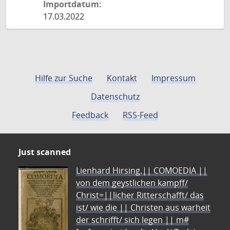
Importdatum:
17.03.2022
Hilfe zur Suche
Kontakt
Impressum
Datenschutz
Feedback
RSS-Feed
Just scanned
Lienhard Hirsing.|| COMOEDIA ||
von dem geystlichen kampff/
Christ=||licher Ritterschafft/ das
ist/ wie die || Christen aus warheit
der schrifft/ sich legen || m#