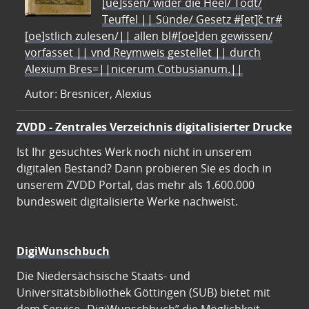
[ue]ssen/ wider die Heel/ Todt/
Teuffel || Sünde/ Gesetz #[et]c̃ tr#
[oe]stlich zulesen/|| allen bl#[oe]den gewissen/
vorfasset || vnd Reymweis gestellet || durch
Alexium Bres=||nicerum Cotbusianum.||
Autor: Bresnicer, Alexius
ZVDD - Zentrales Verzeichnis digitalisierter Drucke
Ist Ihr gesuchtes Werk noch nicht in unserem
digitalen Bestand? Dann probieren Sie es doch in
unserem ZVDD Portal, das mehr als 1.600.000
bundesweit digitalisierte Werke nachweist.
DigiWunschbuch
Die Niedersächsische Staats- und
Universitätsbibliothek Göttingen (SUB) bietet mit