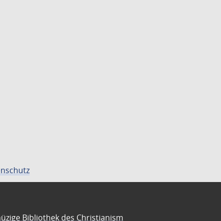
nschutz
üzige Bibliothek des Christianism