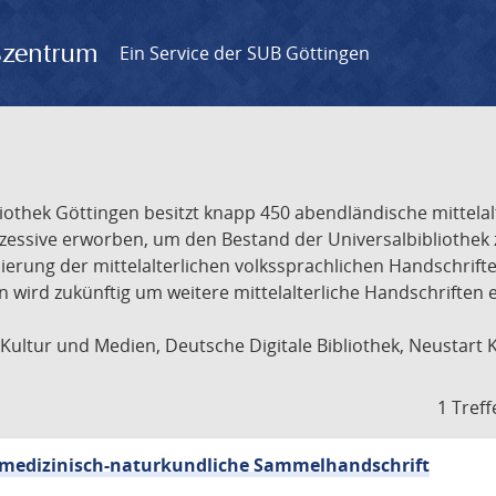
gszentrum
Ein Service der SUB Göttingen
liothek Göttingen besitzt knapp 450 abendländische mittela
ukzessive erworben, um den Bestand der Universalbibliothe
lisierung der mittelalterlichen volkssprachlichen Handschri
ion wird zukünftig um weitere mittelalterliche Handschriften
ultur und Medien, Deutsche Digitale Bibliothek, Neustart 
1 Treff
sch-medizinisch-naturkundliche Sammelhandschrift