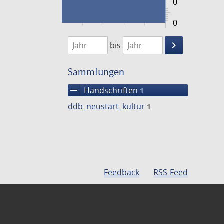
0
0
1474
1475
keyboard_arrow_right
bis
Suche
einschränke
Sammlungen
remove
Handschriften
1
ddb_neustart_kultur
1
Feedback
RSS-Feed