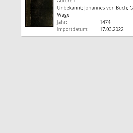
Autoren
Unbekannt; Johannes von Buch; Go
Wage
Jahr:
1474
Importdatum:
17.03.2022