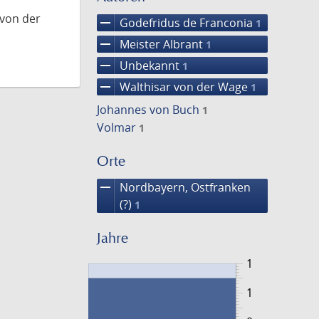
 von der
remove
Godefridus de Franconia
1
remove
Meister Albrant
1
remove
Unbekannt
1
remove
Walthisar von der Wage
1
Johannes von Buch
1
Volmar
1
Orte
remove
Nordbayern, Ostfranken
(?)
1
Jahre
1
1