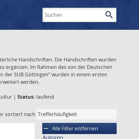
search
Suchen
lterliche Handschriften. Die Handschriften wurden
k zu ergänzen. Im Rahmen des von der Deutschen
ften der SUB Göttingen“ wurden in einem ersten
 erweitert werden.
Kultur |
Status:
laufend
er
sortiert nach
remove
Alle Filter entfernen
Autoren