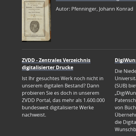
Autor: Pfenninger, Johann Konrad
ZVDD - Zentrales Verzeichnis
DigiWun
digitalisierter Drucke
Die Nied
Ist Ihr gesuchtes Werk noch nicht in
Universit
unserem digitalen Bestand? Dann
(SUB) bie
probieren Sie es doch in unserem
„DigiWun
ZVDD Portal, das mehr als 1.600.000
Patenscha
bundesweit digitalisierte Werke
von Büch
nachweist.
Übernehm
die Digit
Wunschb