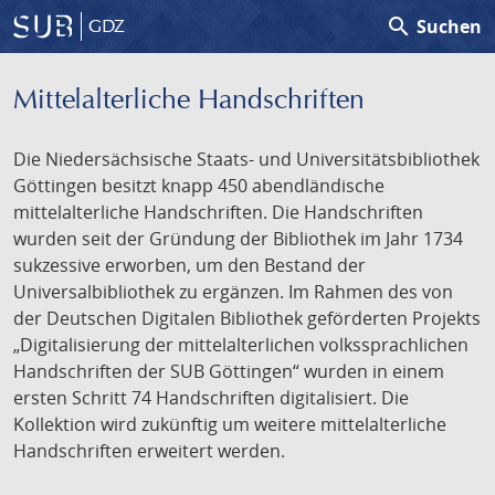
search
Suchen
GDZ
Mittelalterliche Handschriften
Die Niedersächsische Staats- und Universitätsbibliothek
Göttingen besitzt knapp 450 abendländische
mittelalterliche Handschriften. Die Handschriften
wurden seit der Gründung der Bibliothek im Jahr 1734
sukzessive erworben, um den Bestand der
Universalbibliothek zu ergänzen. Im Rahmen des von
der Deutschen Digitalen Bibliothek geförderten Projekts
„Digitalisierung der mittelalterlichen volkssprachlichen
Handschriften der SUB Göttingen“ wurden in einem
ersten Schritt 74 Handschriften digitalisiert. Die
Kollektion wird zukünftig um weitere mittelalterliche
Handschriften erweitert werden.