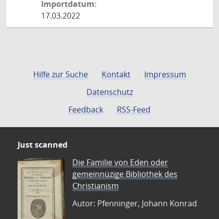
Importdatum:
17.03.2022
Hilfe zur Suche
Kontakt
Impressum
Datenschutz
Feedback
RSS-Feed
Just scanned
Die Familie von Eden oder
gemeinnüzige Bibliothek des
Christianism
Autor: Pfenninger, Johann Konrad