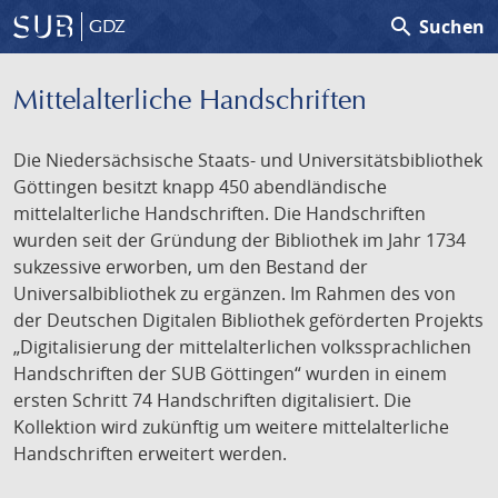
search
Suchen
GDZ
Mittelalterliche Handschriften
Die Niedersächsische Staats- und Universitätsbibliothek
Göttingen besitzt knapp 450 abendländische
mittelalterliche Handschriften. Die Handschriften
wurden seit der Gründung der Bibliothek im Jahr 1734
sukzessive erworben, um den Bestand der
Universalbibliothek zu ergänzen. Im Rahmen des von
der Deutschen Digitalen Bibliothek geförderten Projekts
„Digitalisierung der mittelalterlichen volkssprachlichen
Handschriften der SUB Göttingen“ wurden in einem
ersten Schritt 74 Handschriften digitalisiert. Die
Kollektion wird zukünftig um weitere mittelalterliche
Handschriften erweitert werden.