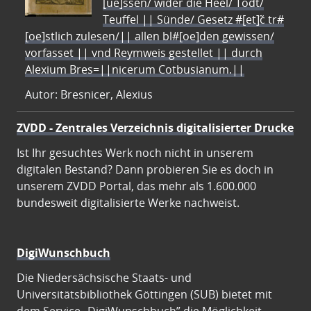
[ue]ssen/ wider die Heel/ Todt/
Teuffel || Sünde/ Gesetz #[et]c̃ tr#
[oe]stlich zulesen/|| allen bl#[oe]den gewissen/
vorfasset || vnd Reymweis gestellet || durch
Alexium Bres=||nicerum Cotbusianum.||
Autor: Bresnicer, Alexius
ZVDD - Zentrales Verzeichnis digitalisierter Drucke
Ist Ihr gesuchtes Werk noch nicht in unserem
digitalen Bestand? Dann probieren Sie es doch in
unserem ZVDD Portal, das mehr als 1.600.000
bundesweit digitalisierte Werke nachweist.
DigiWunschbuch
Die Niedersächsische Staats- und
Universitätsbibliothek Göttingen (SUB) bietet mit