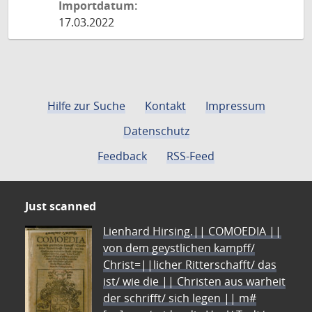
Importdatum:
17.03.2022
Hilfe zur Suche
Kontakt
Impressum
Datenschutz
Feedback
RSS-Feed
Just scanned
Lienhard Hirsing.|| COMOEDIA ||
von dem geystlichen kampff/
Christ=||licher Ritterschafft/ das
ist/ wie die || Christen aus warheit
der schrifft/ sich legen || m#