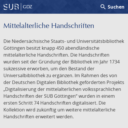
search
Suchen
GDZ
Mittelalterliche Handschriften
Die Niedersächsische Staats- und Universitätsbibliothek
Göttingen besitzt knapp 450 abendländische
mittelalterliche Handschriften. Die Handschriften
wurden seit der Gründung der Bibliothek im Jahr 1734
sukzessive erworben, um den Bestand der
Universalbibliothek zu ergänzen. Im Rahmen des von
der Deutschen Digitalen Bibliothek geförderten Projekts
„Digitalisierung der mittelalterlichen volkssprachlichen
Handschriften der SUB Göttingen“ wurden in einem
ersten Schritt 74 Handschriften digitalisiert. Die
Kollektion wird zukünftig um weitere mittelalterliche
Handschriften erweitert werden.