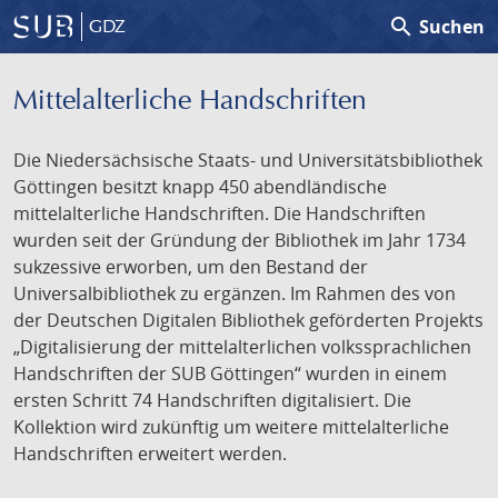
search
Suchen
GDZ
Mittelalterliche Handschriften
Die Niedersächsische Staats- und Universitätsbibliothek
Göttingen besitzt knapp 450 abendländische
mittelalterliche Handschriften. Die Handschriften
wurden seit der Gründung der Bibliothek im Jahr 1734
sukzessive erworben, um den Bestand der
Universalbibliothek zu ergänzen. Im Rahmen des von
der Deutschen Digitalen Bibliothek geförderten Projekts
„Digitalisierung der mittelalterlichen volkssprachlichen
Handschriften der SUB Göttingen“ wurden in einem
ersten Schritt 74 Handschriften digitalisiert. Die
Kollektion wird zukünftig um weitere mittelalterliche
Handschriften erweitert werden.