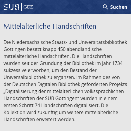
search
Suchen
GDZ
Mittelalterliche Handschriften
Die Niedersächsische Staats- und Universitätsbibliothek
Göttingen besitzt knapp 450 abendländische
mittelalterliche Handschriften. Die Handschriften
wurden seit der Gründung der Bibliothek im Jahr 1734
sukzessive erworben, um den Bestand der
Universalbibliothek zu ergänzen. Im Rahmen des von
der Deutschen Digitalen Bibliothek geförderten Projekts
„Digitalisierung der mittelalterlichen volkssprachlichen
Handschriften der SUB Göttingen“ wurden in einem
ersten Schritt 74 Handschriften digitalisiert. Die
Kollektion wird zukünftig um weitere mittelalterliche
Handschriften erweitert werden.