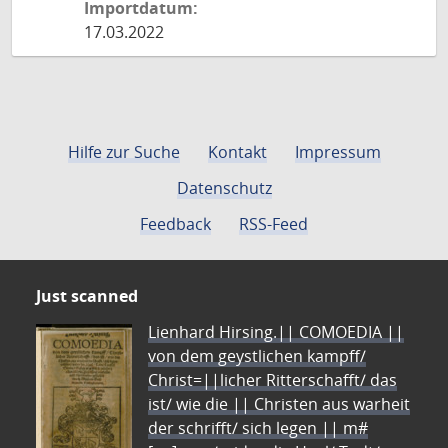
Importdatum:
17.03.2022
Hilfe zur Suche
Kontakt
Impressum
Datenschutz
Feedback
RSS-Feed
Just scanned
Lienhard Hirsing.|| COMOEDIA ||
von dem geystlichen kampff/
Christ=||licher Ritterschafft/ das
ist/ wie die || Christen aus warheit
der schrifft/ sich legen || m#