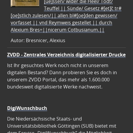
[ue]ssen/ wider die Heel/ Todt/
Teuffel || Sünde/ Gesetz #[et]c̃ tr#
[oe]stlich zulesen/|| allen bl#[oe]den gewissen/
vorfasset || vnd Reymweis gestellet || durch
Alexium Bres=||nicerum Cotbusianum.||
Autor: Bresnicer, Alexius
ZVDD - Zentrales Verzeichnis digitalisierter Drucke
Ist Ihr gesuchtes Werk noch nicht in unserem
digitalen Bestand? Dann probieren Sie es doch in
unserem ZVDD Portal, das mehr als 1.600.000
bundesweit digitalisierte Werke nachweist.
DigiWunschbuch
Die Niedersächsische Staats- und
Universitätsbibliothek Göttingen (SUB) bietet mit