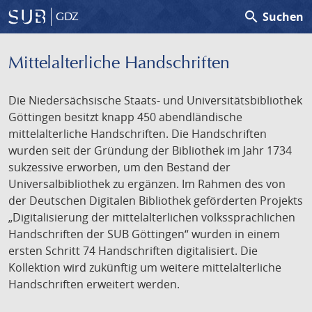
search
Suchen
GDZ
Mittelalterliche Handschriften
Die Niedersächsische Staats- und Universitätsbibliothek
Göttingen besitzt knapp 450 abendländische
mittelalterliche Handschriften. Die Handschriften
wurden seit der Gründung der Bibliothek im Jahr 1734
sukzessive erworben, um den Bestand der
Universalbibliothek zu ergänzen. Im Rahmen des von
der Deutschen Digitalen Bibliothek geförderten Projekts
„Digitalisierung der mittelalterlichen volkssprachlichen
Handschriften der SUB Göttingen“ wurden in einem
ersten Schritt 74 Handschriften digitalisiert. Die
Kollektion wird zukünftig um weitere mittelalterliche
Handschriften erweitert werden.