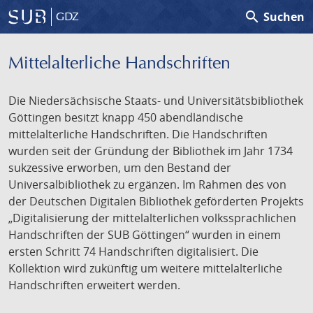
search
Suchen
GDZ
Mittelalterliche Handschriften
Die Niedersächsische Staats- und Universitätsbibliothek
Göttingen besitzt knapp 450 abendländische
mittelalterliche Handschriften. Die Handschriften
wurden seit der Gründung der Bibliothek im Jahr 1734
sukzessive erworben, um den Bestand der
Universalbibliothek zu ergänzen. Im Rahmen des von
der Deutschen Digitalen Bibliothek geförderten Projekts
„Digitalisierung der mittelalterlichen volkssprachlichen
Handschriften der SUB Göttingen“ wurden in einem
ersten Schritt 74 Handschriften digitalisiert. Die
Kollektion wird zukünftig um weitere mittelalterliche
Handschriften erweitert werden.