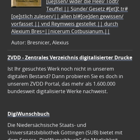
[ue]ssen/ wider die Heel/ Todt/
Teuffel || Sünde/ Gesetz #[et]c̃ tr#
[oe]stlich zulesen/|| allen bl#[oe]den gewissen/
vorfasset || vnd Reymweis gestellet || durch
Alexium Bres=||nicerum Cotbusianum.||
Autor: Bresnicer, Alexius
ZVDD - Zentrales Verzeichnis digitalisierter Drucke
Ist Ihr gesuchtes Werk noch nicht in unserem
digitalen Bestand? Dann probieren Sie es doch in
unserem ZVDD Portal, das mehr als 1.600.000
bundesweit digitalisierte Werke nachweist.
DigiWunschbuch
Die Niedersächsische Staats- und
Universitätsbibliothek Göttingen (SUB) bietet mit