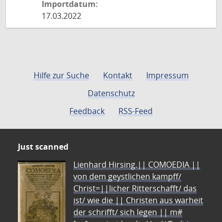
Importdatum:
17.03.2022
Hilfe zur Suche
Kontakt
Impressum
Datenschutz
Feedback
RSS-Feed
Just scanned
Lienhard Hirsing.|| COMOEDIA ||
von dem geystlichen kampff/
Christ=||licher Ritterschafft/ das
ist/ wie die || Christen aus warheit
der schrifft/ sich legen || m#