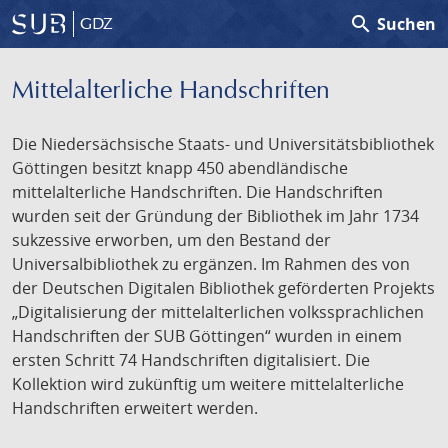
search
Suchen
GDZ
Mittelalterliche Handschriften
Die Niedersächsische Staats- und Universitätsbibliothek
Göttingen besitzt knapp 450 abendländische
mittelalterliche Handschriften. Die Handschriften
wurden seit der Gründung der Bibliothek im Jahr 1734
sukzessive erworben, um den Bestand der
Universalbibliothek zu ergänzen. Im Rahmen des von
der Deutschen Digitalen Bibliothek geförderten Projekts
„Digitalisierung der mittelalterlichen volkssprachlichen
Handschriften der SUB Göttingen“ wurden in einem
ersten Schritt 74 Handschriften digitalisiert. Die
Kollektion wird zukünftig um weitere mittelalterliche
Handschriften erweitert werden.