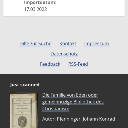
Importdatum:
17.03.2022
Hilfe zur Suche
Kontakt
Impressum
Datenschutz
Feedback
RSS-Feed
Just scanned
Die Familie von Eden oder
gemeinnüzige Bibliothek des
Christianism
Autor: Pfenninger, Johann Konrad