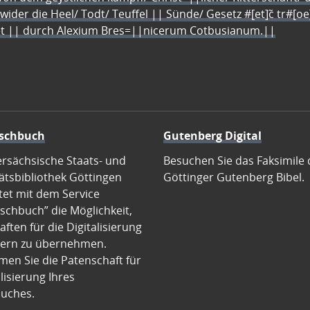
 wider die Heel/ Todt/ Teuffel || Sünde/ Gesetz #[et]c̃ tr#[o
let || durch Alexium Bres=||nicerum Cotbusianum.||
schbuch
Gutenberg Digital
ersächsische Staats- und
Besuchen Sie das Faksimile 
ätsbibliothek Göttingen
Göttinger Gutenberg Bibel.
tet mit dem Service
schbuch” die Möglichkeit,
ften für die Digitalisierung
ern zu übernehmen.
en Sie die Patenschaft für
alisierung Ihres
uches.