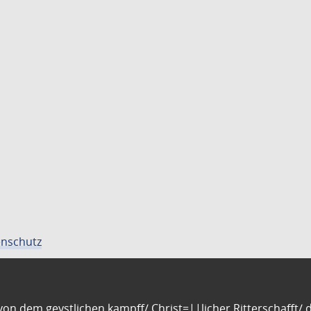
nschutz
n dem geystlichen kampff/ Christ=||licher Ritterschafft/ da