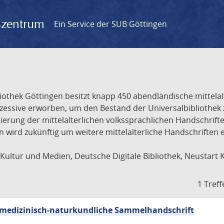
gszentrum
Ein Service der SUB Göttingen
liothek Göttingen besitzt knapp 450 abendländische mittela
ukzessive erworben, um den Bestand der Universalbibliothe
lisierung der mittelalterlichen volkssprachlichen Handschri
ion wird zukünftig um weitere mittelalterliche Handschriften
ultur und Medien, Deutsche Digitale Bibliothek, Neustart 
1 Treff
sch-medizinisch-naturkundliche Sammelhandschrift