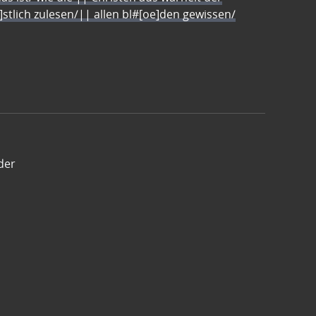
e]stlich zulesen/|| allen bl#[oe]den gewissen/
der