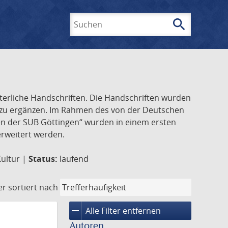
search
Suchen
lterliche Handschriften. Die Handschriften wurden
k zu ergänzen. Im Rahmen des von der Deutschen
ften der SUB Göttingen“ wurden in einem ersten
 erweitert werden.
Kultur |
Status:
laufend
er
sortiert nach
remove
Alle Filter entfernen
Autoren