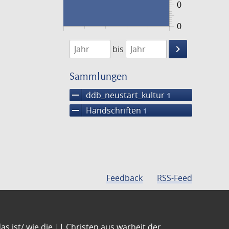
0
0
1474
1475
keyboard_arrow_right
bis
Suche
einschränke
Sammlungen
remove
ddb_neustart_kultur
1
remove
Handschriften
1
Feedback
RSS-Feed
s ist/ wie die || Christen aus warheit der