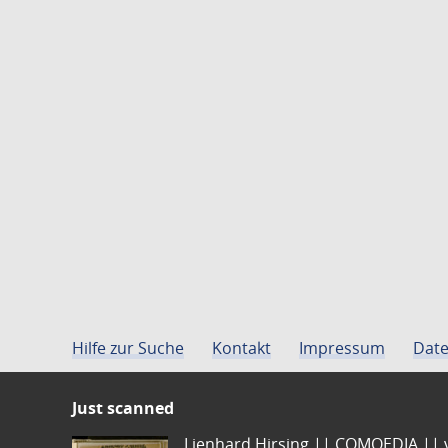
Hilfe zur Suche
Kontakt
Impressum
Date
Just scanned
Lienhard Hirsing.|| COMOEDIA || vo