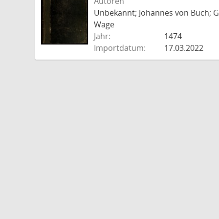
Autoren
Unbekannt; Johannes von Buch; Go
Wage
Jahr:
1474
Importdatum:
17.03.2022