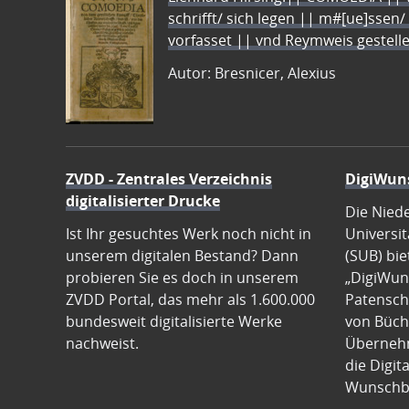
schrifft/ sich legen || m#[ue]ssen/
vorfasset || vnd Reymweis gestel
Autor: Bresnicer, Alexius
ZVDD - Zentrales Verzeichnis
DigiWun
digitalisierter Drucke
Die Nied
Ist Ihr gesuchtes Werk noch nicht in
Universit
unserem digitalen Bestand? Dann
(SUB) bie
probieren Sie es doch in unserem
„DigiWun
ZVDD Portal, das mehr als 1.600.000
Patenscha
bundesweit digitalisierte Werke
von Büch
nachweist.
Übernehm
die Digit
Wunschb