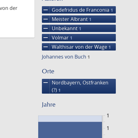
 von der
remove
Godefridus de Franconia
1
remove
Meister Albrant
1
remove
Unbekannt
1
remove
Volmar
1
remove
Walthisar von der Wage
1
Johannes von Buch
1
Orte
remove
Nordbayern, Ostfranken
(?)
1
Jahre
1
1