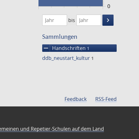
0
1474
1475
keyboard_arrow_right
bis
Suche
einschränke
Sammlungen
remove
Handschriften
1
ddb_neustart_kultur
1
Feedback
RSS-Feed
emeinen und Repetier-Schulen auf dem Land