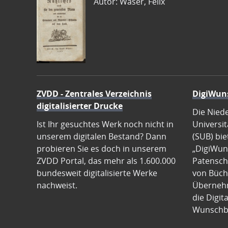
Autor: Waser, Felix
ZVDD - Zentrales Verzeichnis
DigiWun
digitalisierter Drucke
Die Nied
Ist Ihr gesuchtes Werk noch nicht in
Universit
unserem digitalen Bestand? Dann
(SUB) bie
probieren Sie es doch in unserem
„DigiWun
ZVDD Portal, das mehr als 1.600.000
Patenscha
bundesweit digitalisierte Werke
von Büch
nachweist.
Übernehm
die Digit
Wunschb