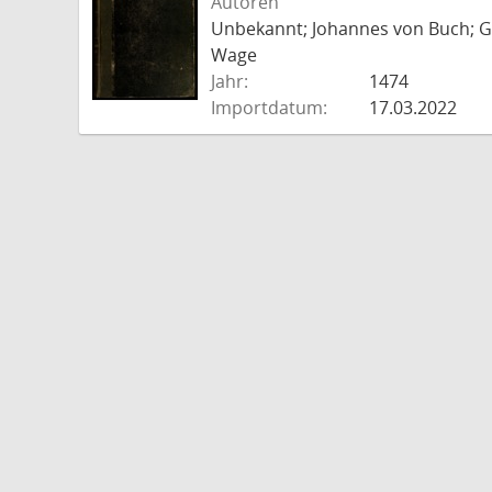
Autoren
Unbekannt; Johannes von Buch; Go
Wage
Jahr:
1474
Importdatum:
17.03.2022