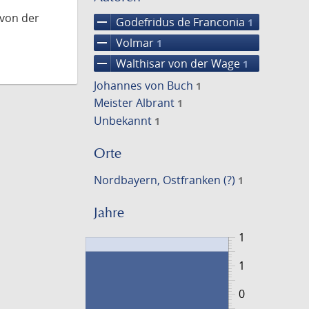
 von der
remove
Godefridus de Franconia
1
remove
Volmar
1
remove
Walthisar von der Wage
1
Johannes von Buch
1
Meister Albrant
1
Unbekannt
1
Orte
Nordbayern, Ostfranken (?)
1
Jahre
1
1
0