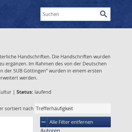
search
Suchen
lterliche Handschriften. Die Handschriften wurden
k zu ergänzen. Im Rahmen des von der Deutschen
ften der SUB Göttingen“ wurden in einem ersten
 erweitert werden.
Kultur |
Status:
laufend
er
sortiert nach
remove
Alle Filter entfernen
Autoren