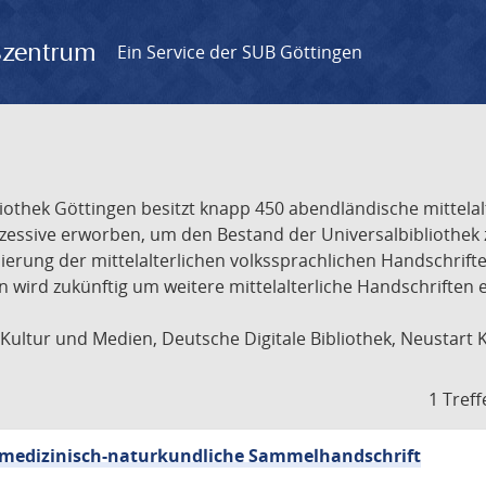
gszentrum
Ein Service der SUB Göttingen
liothek Göttingen besitzt knapp 450 abendländische mittela
ukzessive erworben, um den Bestand der Universalbibliothe
lisierung der mittelalterlichen volkssprachlichen Handschri
ion wird zukünftig um weitere mittelalterliche Handschriften
ultur und Medien, Deutsche Digitale Bibliothek, Neustart 
1 Treff
sch-medizinisch-naturkundliche Sammelhandschrift