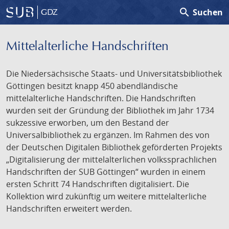
search
Suchen
GDZ
Mittelalterliche Handschriften
Die Niedersächsische Staats- und Universitätsbibliothek
Göttingen besitzt knapp 450 abendländische
mittelalterliche Handschriften. Die Handschriften
wurden seit der Gründung der Bibliothek im Jahr 1734
sukzessive erworben, um den Bestand der
Universalbibliothek zu ergänzen. Im Rahmen des von
der Deutschen Digitalen Bibliothek geförderten Projekts
„Digitalisierung der mittelalterlichen volkssprachlichen
Handschriften der SUB Göttingen“ wurden in einem
ersten Schritt 74 Handschriften digitalisiert. Die
Kollektion wird zukünftig um weitere mittelalterliche
Handschriften erweitert werden.