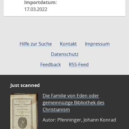
Importdatum:
17.03.2022
Hilfe zur Suche
Kontakt
Impressum
Datenschutz
Feedback
RSS-Feed
Just scanned
Die Familie von Eden oder
gemeinnüzige Bibliothek des
Christianism
Autor: Pfenninger, Johann Konrad