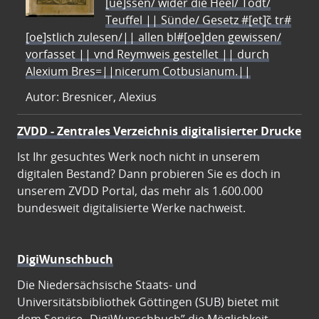
[ue]ssen/ wider die Heel/ Todt/
Teuffel || Sünde/ Gesetz #[et]c̃ tr#
[oe]stlich zulesen/|| allen bl#[oe]den gewissen/
vorfasset || vnd Reymweis gestellet || durch
Alexium Bres=||nicerum Cotbusianum.||
Autor: Bresnicer, Alexius
ZVDD - Zentrales Verzeichnis digitalisierter Drucke
Ist Ihr gesuchtes Werk noch nicht in unserem
digitalen Bestand? Dann probieren Sie es doch in
unserem ZVDD Portal, das mehr als 1.600.000
bundesweit digitalisierte Werke nachweist.
DigiWunschbuch
Die Niedersächsische Staats- und
Universitätsbibliothek Göttingen (SUB) bietet mit