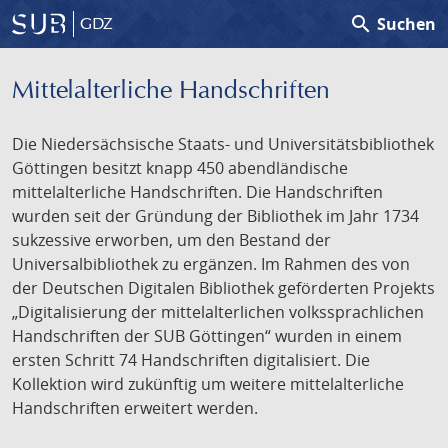
search
Suchen
GDZ
Mittelalterliche Handschriften
Die Niedersächsische Staats- und Universitätsbibliothek
Göttingen besitzt knapp 450 abendländische
mittelalterliche Handschriften. Die Handschriften
wurden seit der Gründung der Bibliothek im Jahr 1734
sukzessive erworben, um den Bestand der
Universalbibliothek zu ergänzen. Im Rahmen des von
der Deutschen Digitalen Bibliothek geförderten Projekts
„Digitalisierung der mittelalterlichen volkssprachlichen
Handschriften der SUB Göttingen“ wurden in einem
ersten Schritt 74 Handschriften digitalisiert. Die
Kollektion wird zukünftig um weitere mittelalterliche
Handschriften erweitert werden.