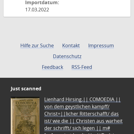
Importdatum:
17.03.2022
Hilfe zur Suche
Kontakt
Impressum
Datenschutz
Feedback
RSS-Feed
Just scanned
Lienhard Hirsing.|| COMOEDIA ||
von dem geystlichen kampff/
Christ=||licher Ritterschafft/ das
ist/ wie die || Christen aus warheit
der schrifft/ sich legen || m#