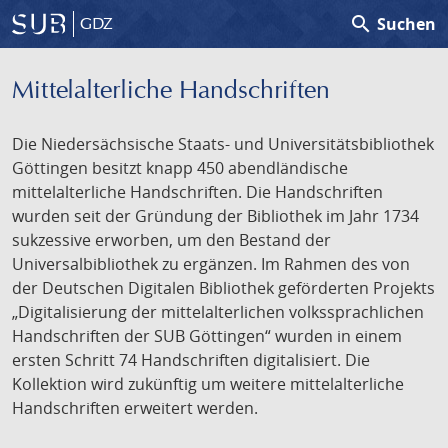
search
Suchen
GDZ
Mittelalterliche Handschriften
Die Niedersächsische Staats- und Universitätsbibliothek
Göttingen besitzt knapp 450 abendländische
mittelalterliche Handschriften. Die Handschriften
wurden seit der Gründung der Bibliothek im Jahr 1734
sukzessive erworben, um den Bestand der
Universalbibliothek zu ergänzen. Im Rahmen des von
der Deutschen Digitalen Bibliothek geförderten Projekts
„Digitalisierung der mittelalterlichen volkssprachlichen
Handschriften der SUB Göttingen“ wurden in einem
ersten Schritt 74 Handschriften digitalisiert. Die
Kollektion wird zukünftig um weitere mittelalterliche
Handschriften erweitert werden.