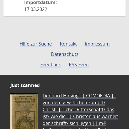
Importdatum:
17.03.2022
Hilfe zur Suche
Kontakt
Impressum
Datenschutz
Feedback
RSS-Feed
Just scanned
Lienhard Hirsing.|| COMOEDIA ||
von dem geystlichen kampff/
Christ=||licher Ritterschafft/ das
ist/ wie die || Christen aus warheit
der schrifft/ sich legen || m#