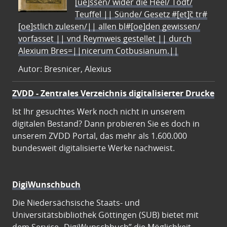
[ue]ssen/ wider die Heel/ Todt/
Teuffel || Sünde/ Gesetz #[et]c̃ tr#
[oe]stlich zulesen/|| allen bl#[oe]den gewissen/
vorfasset || vnd Reymweis gestellet || durch
Alexium Bres=||nicerum Cotbusianum.||
Autor: Bresnicer, Alexius
ZVDD - Zentrales Verzeichnis digitalisierter Drucke
Ist Ihr gesuchtes Werk noch nicht in unserem
digitalen Bestand? Dann probieren Sie es doch in
unserem ZVDD Portal, das mehr als 1.600.000
bundesweit digitalisierte Werke nachweist.
DigiWunschbuch
Die Niedersächsische Staats- und
Universitätsbibliothek Göttingen (SUB) bietet mit