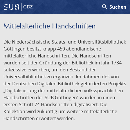
search
Suchen
GDZ
Mittelalterliche Handschriften
Die Niedersächsische Staats- und Universitätsbibliothek
Göttingen besitzt knapp 450 abendländische
mittelalterliche Handschriften. Die Handschriften
wurden seit der Gründung der Bibliothek im Jahr 1734
sukzessive erworben, um den Bestand der
Universalbibliothek zu ergänzen. Im Rahmen des von
der Deutschen Digitalen Bibliothek geförderten Projekts
„Digitalisierung der mittelalterlichen volkssprachlichen
Handschriften der SUB Göttingen“ wurden in einem
ersten Schritt 74 Handschriften digitalisiert. Die
Kollektion wird zukünftig um weitere mittelalterliche
Handschriften erweitert werden.