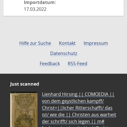
Importdatum:
17.03.2022
Hilfe zur Suche
Kontakt
Impressum
Datenschutz
Feedback
RSS-Feed
Just scanned
Lienhard Hirsing.|| COMOEDIA ||
von dem geystlichen kampff/
Christ=||licher Ritterschafft/ das
ist/ wie die || Christen aus warheit
der schrifft/ sich legen || m#