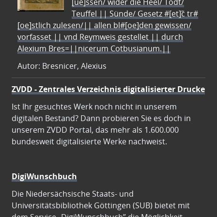
[ue]ssen/ wider die Heel/ Todt/
Teuffel || Sünde/ Gesetz #[et]c̃ tr#
[oe]stlich zulesen/|| allen bl#[oe]den gewissen/
vorfasset || vnd Reymweis gestellet || durch
Alexium Bres=||nicerum Cotbusianum.||
Autor: Bresnicer, Alexius
ZVDD - Zentrales Verzeichnis digitalisierter Drucke
Ist Ihr gesuchtes Werk noch nicht in unserem
digitalen Bestand? Dann probieren Sie es doch in
unserem ZVDD Portal, das mehr als 1.600.000
bundesweit digitalisierte Werke nachweist.
DigiWunschbuch
Die Niedersächsische Staats- und
Universitätsbibliothek Göttingen (SUB) bietet mit