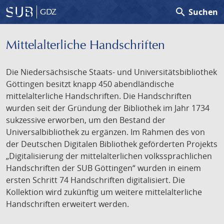
search
Suchen
GDZ
Mittelalterliche Handschriften
Die Niedersächsische Staats- und Universitätsbibliothek
Göttingen besitzt knapp 450 abendländische
mittelalterliche Handschriften. Die Handschriften
wurden seit der Gründung der Bibliothek im Jahr 1734
sukzessive erworben, um den Bestand der
Universalbibliothek zu ergänzen. Im Rahmen des von
der Deutschen Digitalen Bibliothek geförderten Projekts
„Digitalisierung der mittelalterlichen volkssprachlichen
Handschriften der SUB Göttingen“ wurden in einem
ersten Schritt 74 Handschriften digitalisiert. Die
Kollektion wird zukünftig um weitere mittelalterliche
Handschriften erweitert werden.