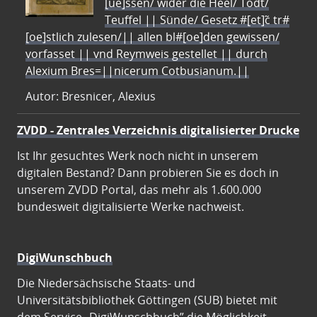
[ue]ssen/ wider die Heel/ Todt/
Teuffel || Sünde/ Gesetz #[et]c̃ tr#
[oe]stlich zulesen/|| allen bl#[oe]den gewissen/
vorfasset || vnd Reymweis gestellet || durch
Alexium Bres=||nicerum Cotbusianum.||
Autor: Bresnicer, Alexius
ZVDD - Zentrales Verzeichnis digitalisierter Drucke
Ist Ihr gesuchtes Werk noch nicht in unserem
digitalen Bestand? Dann probieren Sie es doch in
unserem ZVDD Portal, das mehr als 1.600.000
bundesweit digitalisierte Werke nachweist.
DigiWunschbuch
Die Niedersächsische Staats- und
Universitätsbibliothek Göttingen (SUB) bietet mit