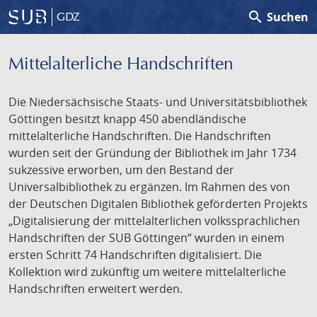
search
Suchen
GDZ
Mittelalterliche Handschriften
Die Niedersächsische Staats- und Universitätsbibliothek
Göttingen besitzt knapp 450 abendländische
mittelalterliche Handschriften. Die Handschriften
wurden seit der Gründung der Bibliothek im Jahr 1734
sukzessive erworben, um den Bestand der
Universalbibliothek zu ergänzen. Im Rahmen des von
der Deutschen Digitalen Bibliothek geförderten Projekts
„Digitalisierung der mittelalterlichen volkssprachlichen
Handschriften der SUB Göttingen“ wurden in einem
ersten Schritt 74 Handschriften digitalisiert. Die
Kollektion wird zukünftig um weitere mittelalterliche
Handschriften erweitert werden.