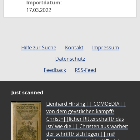
Importdatum:
17.03.2022
Hilfe zur Suche
Kontakt
Impressum
Datenschutz
Feedback
RSS-Feed
Just scanned
Lienhard Hirsing.|| COMOEDIA ||
von dem geystlichen kampff/
Christ=||licher Ritterschafft/ das
ist/ wie die || Christen aus warheit
der schrifft/ sich legen || m#