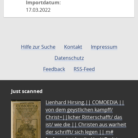
Importdatum:
17.03.2022
Hilfe zur Suche
Kontakt
Impressum
Datenschutz
Feedback
RSS-Feed
Just scanned
Lienhard Hirsing.|| COMOEDIA ||
von dem geystlichen kampff/
Christ=||licher Ritterschafft/ das
ist/ wie die || Christen aus warheit
der schrifft/ sich legen || m#