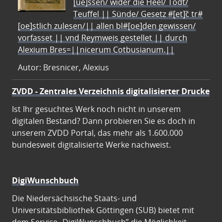
[ue]ssen/ wider die Heel/ Todt/
Teuffel || Sünde/ Gesetz #[et]c̃ tr#
[oe]stlich zulesen/|| allen bl#[oe]den gewissen/
vorfasset || vnd Reymweis gestellet || durch
Alexium Bres=||nicerum Cotbusianum.||
Autor: Bresnicer, Alexius
ZVDD - Zentrales Verzeichnis digitalisierter Drucke
Ist Ihr gesuchtes Werk noch nicht in unserem
digitalen Bestand? Dann probieren Sie es doch in
unserem ZVDD Portal, das mehr als 1.600.000
bundesweit digitalisierte Werke nachweist.
DigiWunschbuch
Die Niedersächsische Staats- und
Universitätsbibliothek Göttingen (SUB) bietet mit