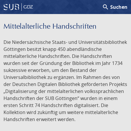
search
Suchen
GDZ
Mittelalterliche Handschriften
Die Niedersächsische Staats- und Universitätsbibliothek
Göttingen besitzt knapp 450 abendländische
mittelalterliche Handschriften. Die Handschriften
wurden seit der Gründung der Bibliothek im Jahr 1734
sukzessive erworben, um den Bestand der
Universalbibliothek zu ergänzen. Im Rahmen des von
der Deutschen Digitalen Bibliothek geförderten Projekts
„Digitalisierung der mittelalterlichen volkssprachlichen
Handschriften der SUB Göttingen“ wurden in einem
ersten Schritt 74 Handschriften digitalisiert. Die
Kollektion wird zukünftig um weitere mittelalterliche
Handschriften erweitert werden.