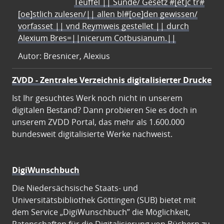
Teuffel || Sünde/ Gesetz #[et]c̃ tr#
[oe]stlich zulesen/|| allen bl#[oe]den gewissen/
vorfasset || vnd Reymweis gestellet || durch
Alexium Bres=||nicerum Cotbusianum.||
Autor: Bresnicer, Alexius
ZVDD - Zentrales Verzeichnis digitalisierter Drucke
Ist Ihr gesuchtes Werk noch nicht in unserem
digitalen Bestand? Dann probieren Sie es doch in
unserem ZVDD Portal, das mehr als 1.600.000
bundesweit digitalisierte Werke nachweist.
DigiWunschbuch
Die Niedersächsische Staats- und
Universitätsbibliothek Göttingen (SUB) bietet mit
dem Service „DigiWunschbuch” die Möglichkeit,