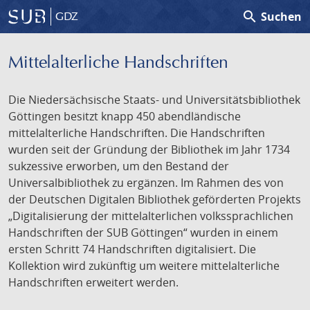
search
Suchen
GDZ
Mittelalterliche Handschriften
Die Niedersächsische Staats- und Universitätsbibliothek
Göttingen besitzt knapp 450 abendländische
mittelalterliche Handschriften. Die Handschriften
wurden seit der Gründung der Bibliothek im Jahr 1734
sukzessive erworben, um den Bestand der
Universalbibliothek zu ergänzen. Im Rahmen des von
der Deutschen Digitalen Bibliothek geförderten Projekts
„Digitalisierung der mittelalterlichen volkssprachlichen
Handschriften der SUB Göttingen“ wurden in einem
ersten Schritt 74 Handschriften digitalisiert. Die
Kollektion wird zukünftig um weitere mittelalterliche
Handschriften erweitert werden.