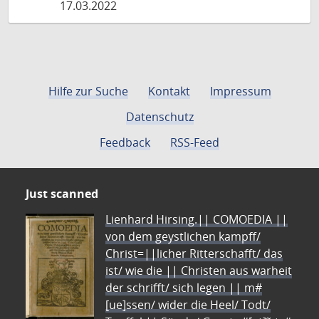
17.03.2022
Hilfe zur Suche
Kontakt
Impressum
Datenschutz
Feedback
RSS-Feed
Just scanned
Lienhard Hirsing.|| COMOEDIA ||
von dem geystlichen kampff/
Christ=||licher Ritterschafft/ das
ist/ wie die || Christen aus warheit
der schrifft/ sich legen || m#
[ue]ssen/ wider die Heel/ Todt/