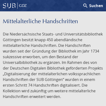
search
Suchen
GDZ
Mittelalterliche Handschriften
Die Niedersächsische Staats- und Universitätsbibliothek
Göttingen besitzt knapp 450 abendländische
mittelalterliche Handschriften. Die Handschriften
wurden seit der Gründung der Bibliothek im Jahr 1734
sukzessive erworben, um den Bestand der
Universalbibliothek zu ergänzen. Im Rahmen des von
der Deutschen Digitalen Bibliothek geförderten Projekts
„Digitalisierung der mittelalterlichen volkssprachlichen
Handschriften der SUB Göttingen“ wurden in einem
ersten Schritt 74 Handschriften digitalisiert. Die
Kollektion wird zukünftig um weitere mittelalterliche
Handschriften erweitert werden.