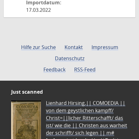
Importdatum:
17.03.2022
Hilfe zur Suche
Kontakt
Impressum
Datenschutz
Feedback
RSS-Feed
Just scanned
Lienhard Hirsing.|| COMOEDIA ||
von dem geystlichen kampff/
Christ=||licher Ritterschafft/ das
ist/ wie die || Christen aus warheit
der schrifft/ sich legen || m#