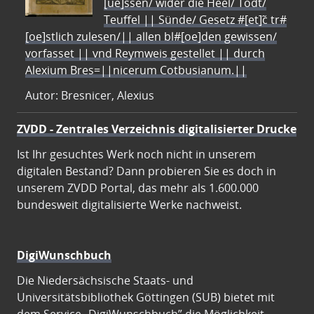
[ue]ssen/ wider die Heel/ Todt/
Teuffel || Sünde/ Gesetz #[et]c̃ tr#
[oe]stlich zulesen/|| allen bl#[oe]den gewissen/
vorfasset || vnd Reymweis gestellet || durch
Alexium Bres=||nicerum Cotbusianum.||
Autor: Bresnicer, Alexius
ZVDD - Zentrales Verzeichnis digitalisierter Drucke
Ist Ihr gesuchtes Werk noch nicht in unserem
digitalen Bestand? Dann probieren Sie es doch in
unserem ZVDD Portal, das mehr als 1.600.000
bundesweit digitalisierte Werke nachweist.
DigiWunschbuch
Die Niedersächsische Staats- und
Universitätsbibliothek Göttingen (SUB) bietet mit