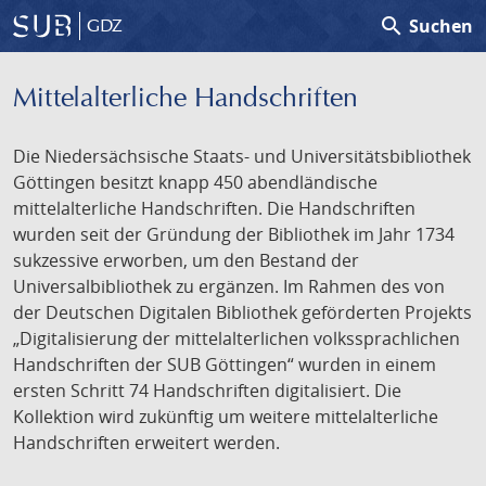
search
Suchen
GDZ
Mittelalterliche Handschriften
Die Niedersächsische Staats- und Universitätsbibliothek
Göttingen besitzt knapp 450 abendländische
mittelalterliche Handschriften. Die Handschriften
wurden seit der Gründung der Bibliothek im Jahr 1734
sukzessive erworben, um den Bestand der
Universalbibliothek zu ergänzen. Im Rahmen des von
der Deutschen Digitalen Bibliothek geförderten Projekts
„Digitalisierung der mittelalterlichen volkssprachlichen
Handschriften der SUB Göttingen“ wurden in einem
ersten Schritt 74 Handschriften digitalisiert. Die
Kollektion wird zukünftig um weitere mittelalterliche
Handschriften erweitert werden.