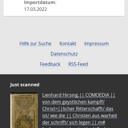
Importdatum:
17.03.2022
Hilfe zur Suche
Kontakt
Impressum
Datenschutz
Feedback
RSS-Feed
Just scanned
Lienhard Hirsing.|| COMOEDIA ||
von dem geystlichen kampff/
Christ=||licher Ritterschafft/ das
ist/ wie die || Christen aus warheit
der schrifft/ sich legen || m#