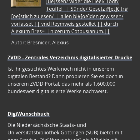
[ue]ssen/ wider die Heel/ Todt/
Teuffel || Sünde/ Gesetz #[et]c̃ tr#
[oe]stlich zulesen/|| allen bl#[oe]den gewissen/
vorfasset || vnd Reymweis gestellet || durch
Alexium Bres=||nicerum Cotbusianum.||
Autor: Bresnicer, Alexius
ZVDD - Zentrales Verzeichnis digitalisierter Drucke
Ist Ihr gesuchtes Werk noch nicht in unserem
digitalen Bestand? Dann probieren Sie es doch in
unserem ZVDD Portal, das mehr als 1.600.000
bundesweit digitalisierte Werke nachweist.
DigiWunschbuch
Die Niedersächsische Staats- und
Universitätsbibliothek Göttingen (SUB) bietet mit