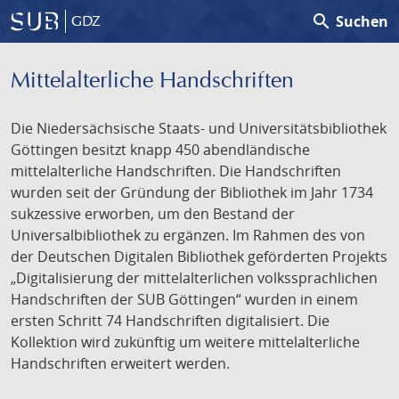
search
Suchen
GDZ
Mittelalterliche Handschriften
Die Niedersächsische Staats- und Universitätsbibliothek
Göttingen besitzt knapp 450 abendländische
mittelalterliche Handschriften. Die Handschriften
wurden seit der Gründung der Bibliothek im Jahr 1734
sukzessive erworben, um den Bestand der
Universalbibliothek zu ergänzen. Im Rahmen des von
der Deutschen Digitalen Bibliothek geförderten Projekts
„Digitalisierung der mittelalterlichen volkssprachlichen
Handschriften der SUB Göttingen“ wurden in einem
ersten Schritt 74 Handschriften digitalisiert. Die
Kollektion wird zukünftig um weitere mittelalterliche
Handschriften erweitert werden.