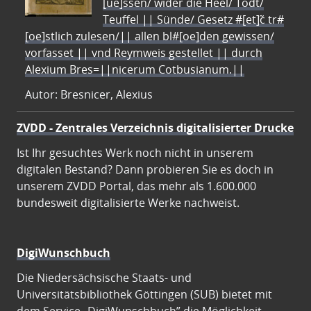
[ue]ssen/ wider die Heel/ Todt/
Teuffel || Sünde/ Gesetz #[et]c̃ tr#
[oe]stlich zulesen/|| allen bl#[oe]den gewissen/
vorfasset || vnd Reymweis gestellet || durch
Alexium Bres=||nicerum Cotbusianum.||
Autor: Bresnicer, Alexius
ZVDD - Zentrales Verzeichnis digitalisierter Drucke
Ist Ihr gesuchtes Werk noch nicht in unserem
digitalen Bestand? Dann probieren Sie es doch in
unserem ZVDD Portal, das mehr als 1.600.000
bundesweit digitalisierte Werke nachweist.
DigiWunschbuch
Die Niedersächsische Staats- und
Universitätsbibliothek Göttingen (SUB) bietet mit