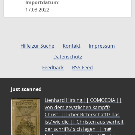
Importdatum:
17.03.2022
Hilfe zur Suche
Kontakt
Impressum
Datenschutz
Feedback
RSS-Feed
Just scanned
Lienhard Hirsing.|| COMOEDIA ||
von dem geystlichen kampff/
Christ=||licher Ritterschafft/ das
ist/ wie die || Christen aus warheit
der schrifft/ sich legen || m#