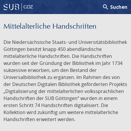
search
Suchen
GDZ
Mittelalterliche Handschriften
Die Niedersächsische Staats- und Universitätsbibliothek
Göttingen besitzt knapp 450 abendländische
mittelalterliche Handschriften. Die Handschriften
wurden seit der Gründung der Bibliothek im Jahr 1734
sukzessive erworben, um den Bestand der
Universalbibliothek zu ergänzen. Im Rahmen des von
der Deutschen Digitalen Bibliothek geförderten Projekts
„Digitalisierung der mittelalterlichen volkssprachlichen
Handschriften der SUB Göttingen“ wurden in einem
ersten Schritt 74 Handschriften digitalisiert. Die
Kollektion wird zukünftig um weitere mittelalterliche
Handschriften erweitert werden.